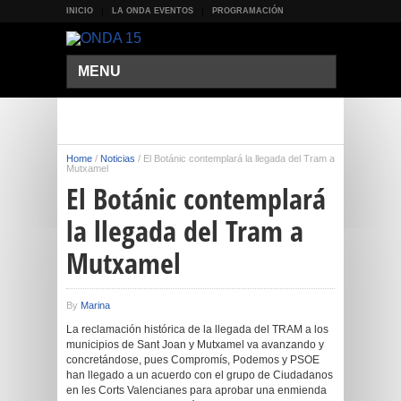
INICIO
LA ONDA EVENTOS
PROGRAMACIÓN
MENU
Home
/
Noticias
/
El Botánic contemplará la llegada del Tram a
Mutxamel
El Botánic contemplará
la llegada del Tram a
Mutxamel
By
Marina
La reclamación histórica de la llegada del TRAM a los
municipios de Sant Joan y Mutxamel va avanzando y
concretándose, pues Compromís, Podemos y PSOE
han llegado a un acuerdo con el grupo de Ciudadanos
en les Corts Valencianes para aprobar una enmienda