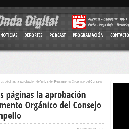
NOTICIAS
DEPORTES
PODCAST
PROGRAMACIÓN
CONTACT
us páginas la aprobación definitiva del Reglamento Orgánico del Consejo
us páginas la aprobación
lamento Orgánico del Consejo
mpello
Updated: julio 5, 2021