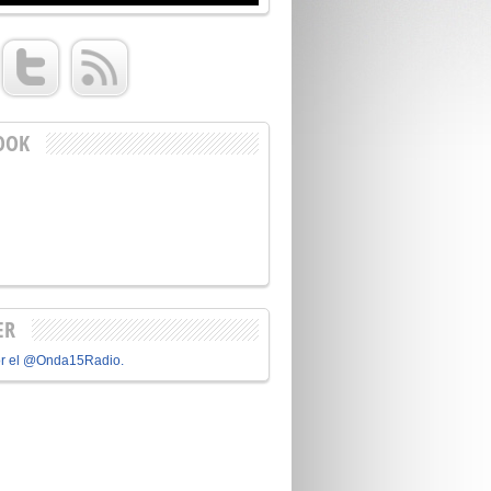
OOK
ER
or el @Onda15Radio.