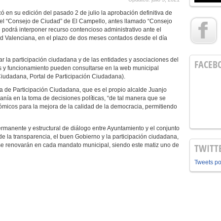
icó en su edición del pasado 2 de julio la aprobación definitiva de
del “Consejo de Ciudad” de El Campello, antes llamado “Consejo
e podrá interponer recurso contencioso administrativo ante el
ad Valenciana, en el plazo de dos meses contados desde el día
ar la participación ciudadana y de las entidades y asociaciones del
FACEB
s y funcionamiento pueden consultarse en la web municipal
Ciudadana, Portal de Participación Ciudadana).
a de Participación Ciudadana, que es el propio alcalde Juanjo
danía en la toma de decisiones políticas, “de tal manera que se
ómicos para la mejora de la calidad de la democracia, permitiendo
rmanente y estructural de diálogo entre Ayuntamiento y el conjunto
de la transparencia, el buen Gobierno y la participación ciudadana,
 se renovarán en cada mandato municipal, siendo este matiz uno de
TWITT
Tweets p