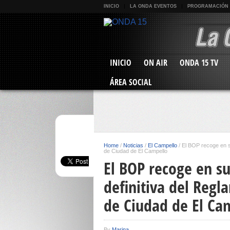
INICIO
LA ONDA EVENTOS
PROGRAMACIÓN
INICIO
ON AIR
ONDA 15 TV
ÁREA SOCIAL
Home
/
Noticias
/
El Campello
/
El BOP recoge en s
de Ciudad de El Campello
El BOP recoge en s
definitiva del Reg
de Ciudad de El Ca
By
Marina