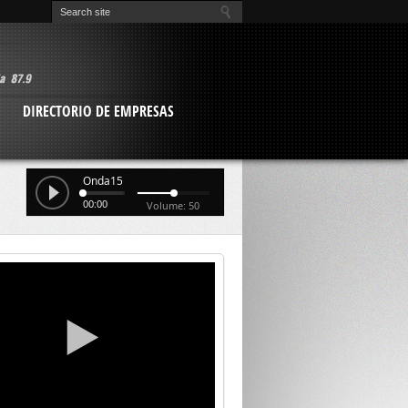
O
DIRECTORIO DE EMPRESAS
Onda15
00:00
Volume: 50