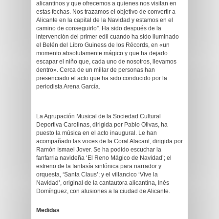
alicantinos y que ofrecemos a quienes nos visitan en
estas fechas. Nos trazamos el objetivo de convertir a
Alicante en la capital de la Navidad y estamos en el
camino de conseguirlo”. Ha sido después de la
intervención del primer edil cuando ha sido iluminado
el Belén del Libro Guiness de los Récords, en «un
momento absolutamente mágico y que ha dejado
escapar el niño que, cada uno de nosotros, llevamos
dentro». Cerca de un millar de personas han
presenciado el acto que ha sido conducido por la
periodista Arena García.
La Agrupación Musical de la Sociedad Cultural
Deportiva Carolinas, dirigida por Pablo Olivas, ha
puesto la música en el acto inaugural. Le han
acompañado las voces de la Coral Alacant, dirigida por
Ramón Ismael Jover. Se ha podido escuchar la
fanfarria navideña ‘El Reno Mágico de Navidad’; el
estreno de la fantasía sinfónica para narrador y
orquesta, ‘Santa Claus’; y el villancico ‘Vive la
Navidad’, original de la cantautora alicantina, Inés
Domínguez, con alusiones a la ciudad de Alicante.
Medidas