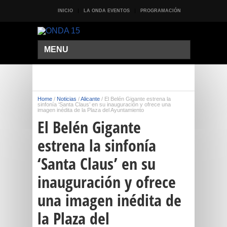
INICIO
LA ONDA EVENTOS
PROGRAMACIÓN
MENU
Home
/
Noticias
/
Alicante
/
El Belén Gigante estrena la
sinfonía ‘Santa Claus’ en su inauguración y ofrece una
imagen inédita de la Plaza del Ayuntamiento
El Belén Gigante
estrena la sinfonía
‘Santa Claus’ en su
inauguración y ofrece
una imagen inédita de
la Plaza del