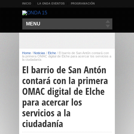
INICIO
LA ONDA EVENTOS
PROGRAMACIÓN
MENU
Home
/
Noticias
/
Elche
/
El barrio de San Antón contará con
la primera OMAC digital de Elche para acercar los servicios a
la ciudadanía
El barrio de San Antón
contará con la primera
OMAC digital de Elche
para acercar los
servicios a la
ciudadanía