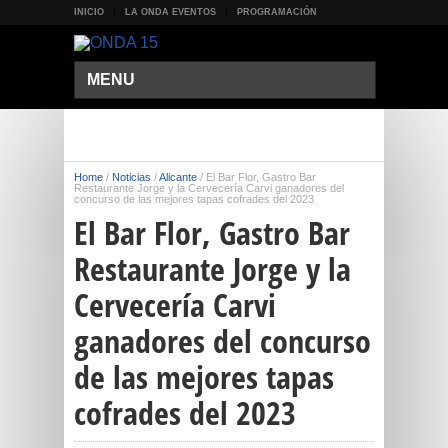
INICIO
LA ONDA EVENTOS
PROGRAMACIÓN
MENU
Home
/
Noticias
/
Alicante
/
El Bar Flor, Gastro Bar
Restaurante Jorge y la Cervecería Carvi ganadores del
concurso de las mejores tapas cofrades del 2023
El Bar Flor, Gastro Bar
Restaurante Jorge y la
Cervecería Carvi
ganadores del concurso
de las mejores tapas
cofrades del 2023