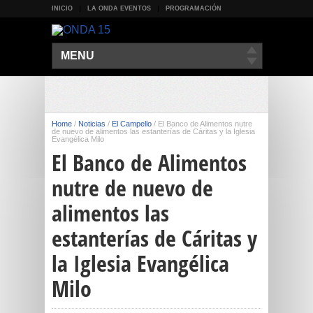
INICIO
LA ONDA EVENTOS
PROGRAMACIÓN
MENU
Home
/
Noticias
/
El Campello
/
El Banco de Alimentos nutre
de nuevo de alimentos las estanterías de Cáritas y la Iglesia
Evangélica Milo
El Banco de Alimentos
nutre de nuevo de
alimentos las
estanterías de Cáritas y
la Iglesia Evangélica
Milo