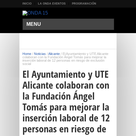
INICIO
LA ONDA EVENTOS
PROGRAMACIÓN
MENU
Home
/
Noticias
/
Alicante
/
El Ayuntamiento y UTE Alicante
colaboran con la Fundación Ángel Tomás para mejorar la
inserción laboral de 12 personas en riesgo de exclusión
social
El Ayuntamiento y UTE
Alicante colaboran con
la Fundación Ángel
Tomás para mejorar la
inserción laboral de 12
personas en riesgo de