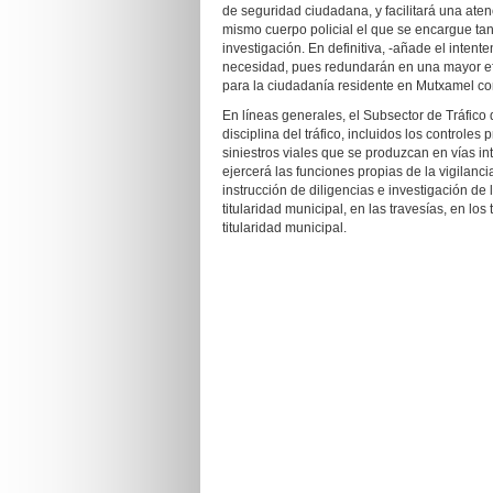
de seguridad ciudadana, y facilitará una atenc
mismo cuerpo policial el que se encargue tan
investigación. En definitiva, -añade el intent
necesidad, pues redundarán en una mayor efic
para la ciudadanía residente en Mutxamel com
En líneas generales, el Subsector de Tráfico d
disciplina del tráfico, incluidos los controles
siniestros viales que se produzcan en vías in
ejercerá las funciones propias de la vigilancia 
instrucción de diligencias e investigación de
titularidad municipal, en las travesías, en l
titularidad municipal.