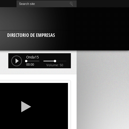
O
DIRECTORIO DE EMPRESAS
Onda15
00:00
Volume: 50