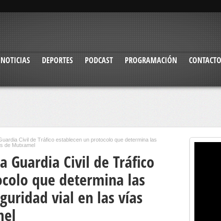
NOTICIAS
DEPORTES
PODCAST
PROGRAMACIÓN
CONTACT
Guardia Civil de Tráfico establecen un protocolo que determina las
cas de Mutxamel
a Guardia Civil de Tráfico
ocolo que determina las
uridad vial en las vías
mel