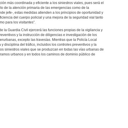
ión más coordinada y eficiente a los siniestros viales, pues será el
to de la atención primaria de las emergencias como de la
ende jefe-, estas medidas atienden a los principios de oportunidad y
iencia del cuerpo policial y una mejora de la seguridad vial tanto
o para los visitantes”.
e la Guardia Civil ejercerá las funciones propias de la vigilancia y
 preventivos y la instrucción de diligencias e investigación de los
terurbanas, excepto las travesías. Mientras que la Policía Local
y disciplina del tráfico, incluidos los controles preventivos y la
 los siniestros viales que se produzcan en todas las vías urbanas de
os tramos urbanos y en todos los caminos de dominio público de