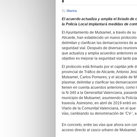
By
Marina
El acuerdo actualiza y amplia el listado de
la Policía Local implantará medidas de contro
El Ayuntamiento de Mutxamel, a través de su P
Alicante, han establecido un nuevo protocol
delimitan y clarifican las demarcaciones de a
seguridad vial. Después de diversas reunion
que actualiza y amplia acuerdos anteriores e
objetivo es mejorar la seguridad vial tanto p
El protocolo está firmado por el capitán jefe 
provincial de Tráfico de Alicante, Antonio Je
Mutxamel, Carlos Pomares; y el alcalde de 
plasmar, delimitar y clarificar las demarcacio
tienen en cuenta acuerdos anteriores, como l
la N-340 a la Generalitat Valenciana, pasand
municipio de Mutxamel, asumiendo la Policía 
travesía. Asimismo, en abril de 2019 entró en
Viario de la Comunitat Valenciana, en el que l
vías, cambiando su denominación de ‘CV-‘, a
En concreto, entre las vías que ahora son com
acceso directo al casco urbano de Mutxamel.