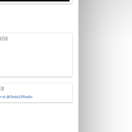
OOK
ER
or el @Onda15Radio.