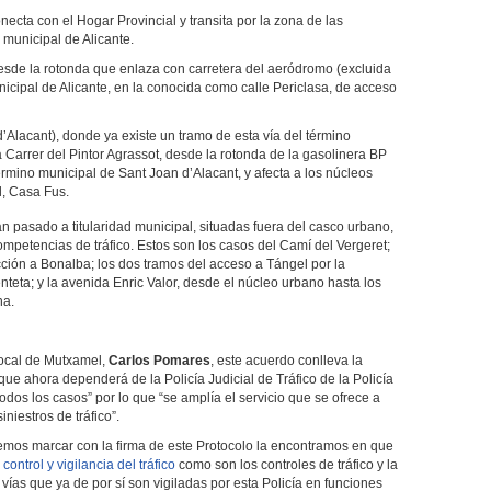
ecta con el Hogar Provincial y transita por la zona de las
o municipal de Alicante.
sde la rotonda que enlaza con carretera del aeródromo (excluida
unicipal de Alicante, en la conocida como calle Periclasa, de acceso
Alacant), donde ya existe un tramo de esta vía del término
arrer del Pintor Agrassot, desde la rotonda de la gasolinera BP
 término municipal de Sant Joan d’Alacant, y afecta a los núcleos
el, Casa Fus.
 pasado a titularidad municipal, situadas fuera del casco urbano,
mpetencias de tráfico. Estos son los casos del Camí del Vergeret;
cción a Bonalba; los dos tramos del acceso a Tángel por la
nteta; y la avenida Enric Valor, desde el núcleo urbano hasta los
na.
 Local de Mutxamel,
Carlos Pomares
, este acuerdo conlleva la
 que ahora dependerá de la Policía Judicial de Tráfico de la Policía
dos los casos” por lo que “se amplía el servicio que se ofrece a
niestros de tráfico”.
emos marcar con la firma de este Protocolo la encontramos en que
ontrol y vigilancia del tráfico
como son los controles de tráfico y la
vías que ya de por sí son vigiladas por esta Policía en funciones