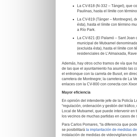
La CV-818 (N-332 – Tángel), que con
Paulinas, hasta el límite con términ
La CV-819 (Tánger – Montnegre), de
ésta), hasta el límite con término m
a Río Park.
La CV-821 (El Palamó – Sant Joan d’
municipal de Mutxamel denominada C
(excluida ésta), hasta el límite con
residenciales de L’Almaixada, Rav
Además, hay otros ocho tramos de vía que han
de las que el ayuntamiento ha asumido las co
el entronque con la carreta de Busot, en dire
carretera de Montnegre; la carretera de La Ve
enlaces con la CV-800 con conecta con Xixo
Mayor eficiencia
En opinión del intendente jefe de la Policía
“regulación, ordenación y gestión del tráfico,
Local de Mutxamel, que puede intervenir en to
los vecinos de muchas partidas en casos de si
Para Carlos Pomares, “la diferencia que pod
se posibilitará
la implantación de medidas de c
instalación de medidas de videovigilancia en 