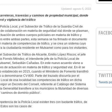
Updated: agosto 5, 2022
 carreteras, travesías y caminos de propiedad municipal, donde
l y vigilancia del tráfico
olicía Local, y el Subsector de Tráfico de la Guardia Civil de
o de colaboración en materia de seguridad vial donde se plasman,
FACEB
ctuación de ambos cuerpos policiales en materia de tráfico y
es entre ambas partes, esta semana se ha firmado el documento
n materia de competencias de tráfico, y se crea un sistema cuyo
ara la ciudadanía residente en Mutxamel como para los visitantes.
del Subsector de Tráfico de Alicante, Emilio López Riscos; el jefe
sús Fornés Méndez; el intendente jefe de la Policía Local de
Mutxamel, Sebastián Cañadas. En este nuevo acuerdo viene a
nes de actuación en materia de tráfico y seguridad vial. En él se
o establecido en 2015, cuando el Ministerio de Fomento transfirió
TWITT
o a denominarse CV-800. Parte del trazado discurría por el
Local de esa localidad las competencias de tráfico en dicha
Tweets p
 vigor un Decreto del Consell, referente al Catálogo del Sistema
a Generalitat transfiere a los municipios la titularidad de diversas
 ‘caminos de dominio público’.
petencia de la Policía Local existen tres con bastante tráfico, de
 Estos son los casos de: