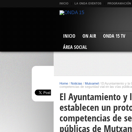
INICIO
LA ONDA EVENTOS
PROGRAMACIÓN
INICIO
ON AIR
ONDA 15 TV
ÁREA SOCIAL
Home
/
Noticias
/
Mutxamel
/
El Ayuntamiento y la 
competencias de seguridad vial en las vías públi
El Ayuntamiento y l
establecen un prot
competencias de seg
públicas de Mutxa