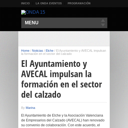
INICIO
LA ONDA EVENTOS
PROGRAMACIÓN
MENU
Home
/
Noticias
/
Elche
/
El Ayuntamiento y AVECAL impulsan
la formación en el sector del calzado
El Ayuntamiento y
AVECAL impulsan la
formación en el sector
del calzado
By
Marina
El Ayuntamiento de Elche y la Asociación Valenciana
de Empresarios del Calzado (AVECAL) han renovado
su convenio de colaboración. Con este acuerdo, el