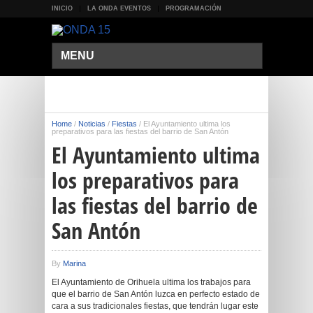
INICIO
LA ONDA EVENTOS
PROGRAMACIÓN
MENU
Home
/
Noticias
/
Fiestas
/
El Ayuntamiento ultima los
preparativos para las fiestas del barrio de San Antón
El Ayuntamiento ultima
los preparativos para
las fiestas del barrio de
San Antón
By
Marina
El Ayuntamiento de Orihuela ultima los trabajos para
que el barrio de San Antón luzca en perfecto estado de
cara a sus tradicionales fiestas, que tendrán lugar este