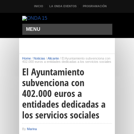
INICIO
LA ONDA EVENTOS
PROGRAMACIÓN
MENU
Home
/
Noticias
/
Alicante
/
El Ayuntamiento subvenciona con
402.000 euros a entidades dedicadas a los servicios sociales
El Ayuntamiento
subvenciona con
402.000 euros a
entidades dedicadas a
los servicios sociales
By
Marina