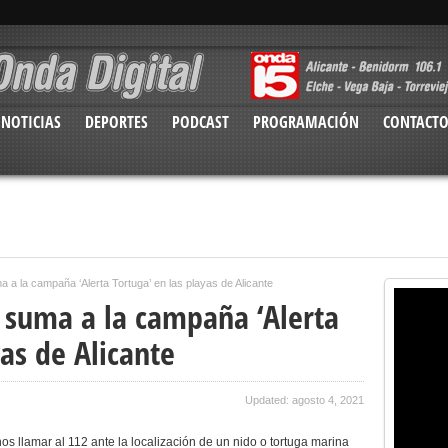
NOTICIAS
DEPORTES
PODCAST
PROGRAMACIÓN
CONTACT
 a la campaña ‘Alerta Tortuga’ en las playas de Alicante
 suma a la campaña ‘Alerta
yas de Alicante
Updated: agosto 4, 2021
os llamar al 112 ante la localización de un nido o tortuga marina