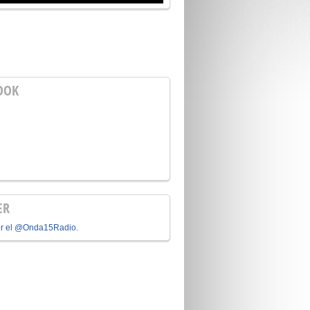
OOK
ER
or el @Onda15Radio.