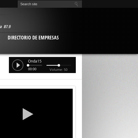
O
DIRECTORIO DE EMPRESAS
Onda15
00:00
Volume: 50