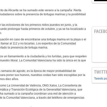
to de Alicante se ha sumado este verano a la campaña ‘Alerta
 ciudadanos sobre la presencia de tortugas marinas y la posibilidad
las eclosiones de los primeros nidos puestos en junio, y la
de prolongar hasta primeros de octubre, y ya se ha localizado a
FACEB
o.
ctuación en caso de encontrarse una tortuga marina en la playa o el
es llamar al 112 y no tocarlas. Los expertos de la Comunidad
rtado la presencia de tortuga marina.
ce un llamamiento a la ciudadanía y los turistas, para que respeten
 nuestro litoral. La Comunitat Valenciana ha sido la única en la que
TWITT
da semana de agosto, es la época de mayor probabilidad de
para poner sus huevos, nuestras costas han sido escogidas por la
Tweets p
imos diez años.
como La Universitat de València, ONG Xalox, La Conselleria de
imática y Transición Ecológica de la Generalitat Valenciana, que
e ha sumado a la campaña coordinan una red de atención a
de la Comunitat Valenciana, a través del teléfono de emergencias