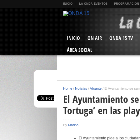
INICIO
LA ONDA EVENTOS
PROGRAMACIÓN
INICIO
ON AIR
ONDA 15 TV
ÁREA SOCIAL
Home
/
Noticias
/
Alicante
/
El Ayuntamiento se suma
El Ayuntamiento se
Tortuga’ en las pla
By
Marina
El Ayuntamiento pide a los ciudadan