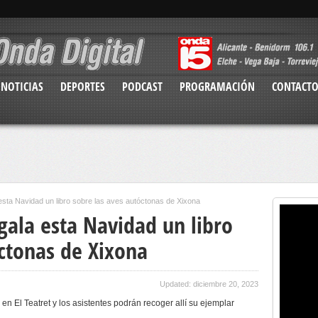
NOTICIAS
DEPORTES
PODCAST
PROGRAMACIÓN
CONTACT
esta Navidad un libro sobre las aves autóctonas de Xixona
gala esta Navidad un libro
óctonas de Xixona
Updated: diciembre 20, 2023
 en El Teatret y los asistentes podrán recoger allí su ejemplar