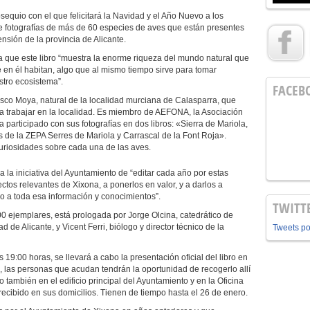
bsequio con el que felicitará la Navidad y el Año Nuevo a los
 de fotografías de más de 60 especies de aves que están presentes
ensión de la provincia de Alicante.
a que este libro “muestra la enorme riqueza del mundo natural que
 en él habitan, algo que al mismo tiempo sirve para tomar
stro ecosistema”.
FACEB
ncisco Moya, natural de la localidad murciana de Calasparra, que
a trabajar en la localidad. Es miembro de AEFONA, la Asociación
 participado con sus fotografías en dos libros: «Sierra de Mariola,
 de la ZEPA Serres de Mariola y Carrascal de la Font Roja».
uriosidades sobre cada una de las aves.
 la iniciativa del Ayuntamiento de “editar cada año por estas
tos relevantes de Xixona, a ponerlos en valor, y a darlos a
 a toda esa información y conocimientos”.
TWITT
00 ejemplares, está prologada por Jorge Olcina, catedrático de
 de Alicante, y Vicent Ferri, biólogo y director técnico de la
Tweets p
s 19:00 horas, se llevará a cabo la presentación oficial del libro en
s, las personas que acudan tendrán la oportunidad de recogerlo allí
ambién en el edificio principal del Ayuntamiento y en la Oficina
recibido en sus domicilios. Tienen de tiempo hasta el 26 de enero.