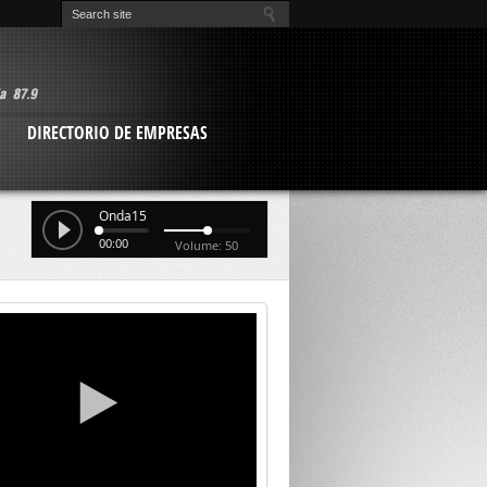
O
DIRECTORIO DE EMPRESAS
Onda15
00:00
Volume: 50