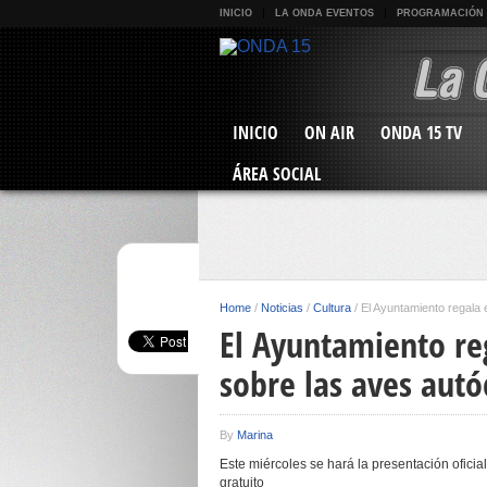
INICIO
LA ONDA EVENTOS
PROGRAMACIÓN
INICIO
ON AIR
ONDA 15 TV
ÁREA SOCIAL
Home
/
Noticias
/
Cultura
/
El Ayuntamiento regala 
El Ayuntamiento re
sobre las aves aut
By
Marina
Este miércoles se hará la presentación oficial
gratuito