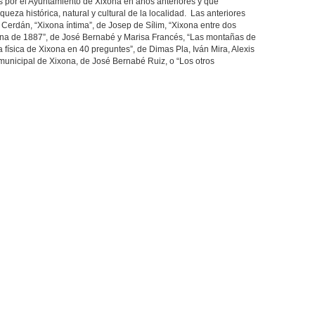
s por el Ayuntamiento de Xixona en años anteriores y que
ueza histórica, natural y cultural de la localidad. Las anteriores
s Cerdán, “Xixona íntima”, de Josep de Sílim, “Xixona entre dos
ona de 1887”, de José Bernabé y Marisa Francés, “Las montañas de
 física de Xixona en 40 preguntes”, de Dimas Pla, Iván Mira, Alexis
 municipal de Xixona, de José Bernabé Ruiz, o “Los otros