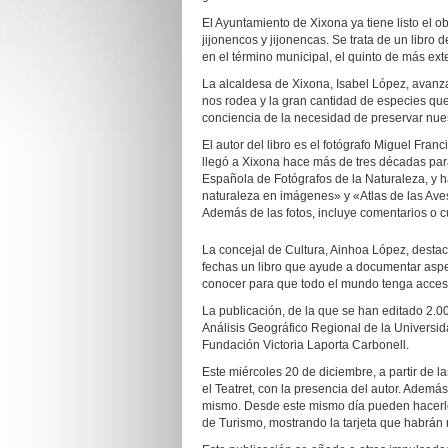
El Ayuntamiento de Xixona ya tiene listo el o
jijonencos y jijonencas. Se trata de un libro
en el término municipal, el quinto de más ext
La alcaldesa de Xixona, Isabel López, avanz
nos rodea y la gran cantidad de especies que
conciencia de la necesidad de preservar nue
El autor del libro es el fotógrafo Miguel Fra
llegó a Xixona hace más de tres décadas par
Española de Fotógrafos de la Naturaleza, y ha
naturaleza en imágenes» y «Atlas de las Aves
Además de las fotos, incluye comentarios o c
La concejal de Cultura, Ainhoa López, destaca
fechas un libro que ayude a documentar aspec
conocer para que todo el mundo tenga acceso
La publicación, de la que se han editado 2.0
Análisis Geográfico Regional de la Universidad
Fundación Victoria Laporta Carbonell.
Este miércoles 20 de diciembre, a partir de la
el Teatret, con la presencia del autor. Ademá
mismo. Desde este mismo día pueden hacerlo t
de Turismo, mostrando la tarjeta que habrán 