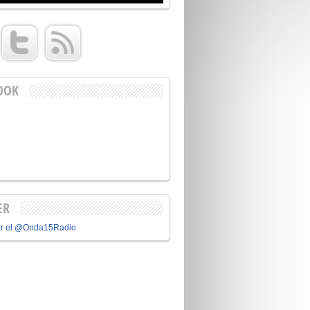
OOK
ER
or el @Onda15Radio.