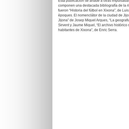
Esta publicación se añade a otras impulsada
componen una destacada bibliografía de la riq
fueron “Historia del fútbol en Xixona”, de Lui
èpoques. El nomenclátor de la ciudad de Jij
Jijona” de Josep Miquel Arques, “La geografia
Sirvent y Jaume Miquel, “El archivo histórico
habitantes de Xixona”, de Enric Serra.