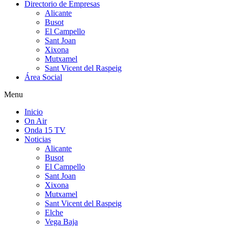
Directorio de Empresas
Alicante
Busot
El Campello
Sant Joan
Xixona
Mutxamel
Sant Vicent del Raspeig
Área Social
Menu
Inicio
On Air
Onda 15 TV
Noticias
Alicante
Busot
El Campello
Sant Joan
Xixona
Mutxamel
Sant Vicent del Raspeig
Elche
Vega Baja