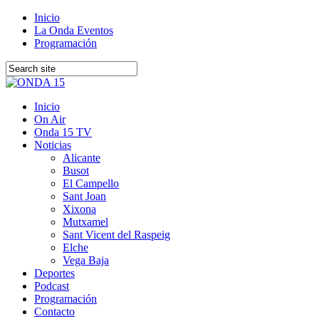
Inicio
La Onda Eventos
Programación
Inicio
On Air
Onda 15 TV
Noticias
Alicante
Busot
El Campello
Sant Joan
Xixona
Mutxamel
Sant Vicent del Raspeig
Elche
Vega Baja
Deportes
Podcast
Programación
Contacto