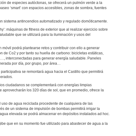
ación de especies autóctonas, se ofrecerá un pulmón verde a la
paseo ‘smart’ con espacios accesibles, zonas de sombra, fuentes
 un sistema antincendios automatizado y regulado domóticamente.
y’: máquinas de fitness de exterior que al realizar ejercicio sobre
saludable que se utilizará para la iluminación y usos del
n móvil podrá plantearse retos y contribuir con ello a generar
n de Co2 y por tanto su huella de carbono: bicicletas estáticas,
,…, interconectadas para generar energía saludable. Paneles
nerada por día, por grupo, por área…
participativa se remontará agua hacia el Castillo que permitirá
perados.
pios ciudadanos se complementará con energías limpias
e aprovecharán los 320 días de sol, que en promedio, ofrece la
el uso de agua reciclada procedente de cualquiera de las
és de un sistema de impulsión de bombas permitirá irrigar la
l agua elevada se podrá almacenar en depósitos instalados ad hoc.
ljibe que en su momento fue utilizado para abastecer de agua a la