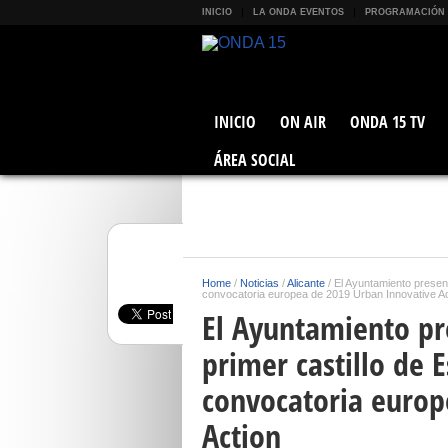
INICIO
LA ONDA EVENTOS
PROGRAMACIÓN
INICIO
ON AIR
ONDA 15 TV
ÁREA SOCIAL
Home
/
Noticias
/
Alicante
/
El Ayuntamiento present
convocatoria europea de 2019 Urban Innovative Ac
El Ayuntamiento pr
primer castillo de 
convocatoria europ
Action