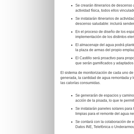
Se crearán itinerarios de descenso 
actividad física, todos ellos vincula
Se instalarán itinerarios de activid
descenso saludable: incluirá sende
En el proceso de diseño de los espa
implementación de los distintos el
El almacenaje del agua podrá plante
la plaza de armas del propio empla
El Castillo será proactivo para prop
que serán gamificados y adaptados 
El sistema de monitorización de cada uno de 
generada, la cantidad de agua remontada y l
las calorías consumidas.
Se generarán de espacios y caminos
acción de la pisada, lo que le perm
Se instalarán paneles solares para
limpias para el remonte del agua nec
Se contará con la colaboración de en
Datos INE, Telefónica o Underarmou