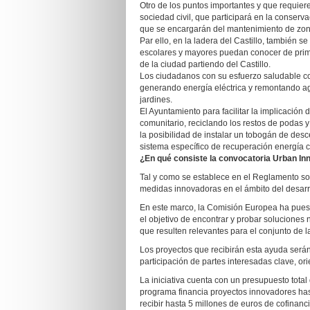
Otro de los puntos importantes y que requiere
sociedad civil, que participará en la conser
que se encargarán del mantenimiento de zon
Par ello, en la ladera del Castillo, también s
escolares y mayores puedan conocer de prime
de la ciudad partiendo del Castillo.
Los ciudadanos con su esfuerzo saludable co
generando energía eléctrica y remontando ag
jardines.
El Ayuntamiento para facilitar la implicació
comunitario, reciclando los restos de podas
la posibilidad de instalar un tobogán de de
sistema específico de recuperación energía c
¿En qué consiste la convocatoria Urban In
Tal y como se establece en el Reglamento so
medidas innovadoras en el ámbito del desarr
En este marco, la Comisión Europea ha puest
el objetivo de encontrar y probar soluciones
que resulten relevantes para el conjunto de l
Los proyectos que recibirán esta ayuda serán
participación de partes interesadas clave, ori
La iniciativa cuenta con un presupuesto tota
programa financia proyectos innovadores ha
recibir hasta 5 millones de euros de cofina