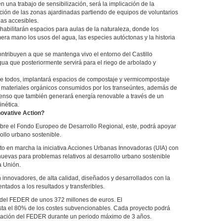
n una trabajo de sensibilización, será la implicación de la
vación de las zonas ajardinadas partiendo de equipos de voluntarios
as accesibles.
e habilitarán espacios para aulas de la naturaleza, donde los
ra mano los usos del agua, las especies autóctonas y la historia
ntribuyen a que se mantenga vivo el entorno del Castillo
ua que posteriormente servirá para el riego de arbolado y
n de todos, implantará espacios de compostaje y vermicompostaje
 y materiales orgánicos consumidos por los transeúntes, además de
scenso que también generará energía renovable a través de un
inética.
novative Action?
bre el Fondo Europeo de Desarrollo Regional, este, podrá apoyar
ollo urbano sostenible.
o en marcha la iniciativa Acciones Urbanas Innovadoras (UIA) con
 nuevas para problemas relativos al desarrollo urbano sostenible
a Unión.
 innovadores, de alta calidad, diseñados y desarrollados con la
entados a los resultados y transferibles.
l del FEDER de unos 372 millones de euros. El
sta el 80% de los costes subvencionables. Cada proyecto podrá
nciación del FEDER durante un periodo máximo de 3 años.