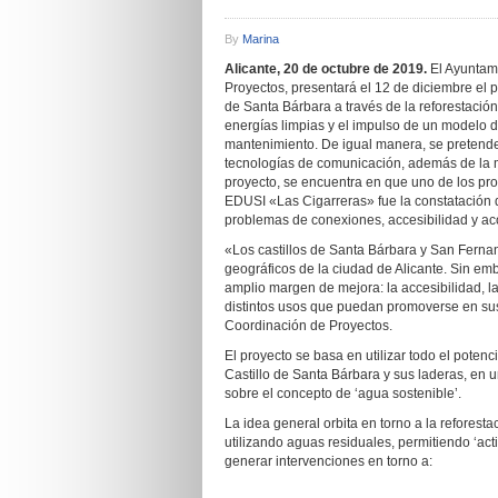
By
Marina
A
licante, 20
de octubre de 2019.
El Ayuntami
Proyectos, presentará el 12 de diciembre el 
de Santa Bárbara a través de la reforestació
energías limpias y el impulso de un modelo d
mantenimiento. De igual manera, se pretende
tecnologías de comunicación, además de la m
proyecto, se encuentra en que uno de los pro
EDUSI «Las Cigarreras» fue la constatación de
problemas de conexiones, accesibilidad y ac
«Los castillos de Santa Bárbara y San Fern
geográficos de la ciudad de Alicante. Sin e
amplio margen de mejora: la accesibilidad, la 
distintos usos que puedan promoverse en sus 
Coordinación de Proyectos.
El proyecto se basa en utilizar todo el potenc
Castillo de Santa Bárbara y sus laderas, en 
sobre el concepto de ‘agua sostenible’.
La idea general orbita en torno a la reforest
utilizando aguas residuales, permitiendo ‘ac
generar intervenciones en torno a: