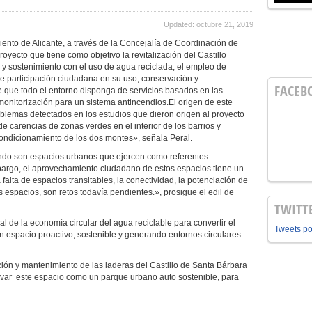
Updated: octubre 21, 2019
ento de Alicante, a través de la Concejalía de Coordinación de
proyecto que tiene como objetivo
la revitalización del Castillo
n y sostenimiento con el uso de agua reciclada, el empleo de
e participación ciudadana en su uso, conservación y
FACEB
 que todo el entorno disponga de servicios basados en las
onitorización para un sistema antincendios.El origen de este
blemas detectados en los estudios que dieron origen al proyecto
 carencias de zonas verdes en el interior de los barrios y
ondicionamiento de los dos montes», señala Peral.
ando son espacios urbanos que ejercen como referentes
mbargo, el aprovechamiento ciudadano de estos espacios tiene un
falta de espacios transitables, la conectividad, la potenciación de
espacios, son retos todavía pendientes.», prosigue el edil de
TWITT
ial de la economía circular del agua reciclable para convertir el
Tweets p
un espacio proactivo, sostenible y generando entornos circulares
ación y mantenimiento de las laderas del Castillo de Santa Bárbara
tivar’ este espacio como un parque urbano auto sostenible, para