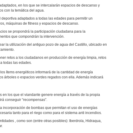
adaptados, en los que se intercalarán espacios de descanso y
dos con la temática del agua.
ad deportiva adaptados a todas las edades para permitir un
ros, máquinas de fitness y espacios de descanso.
cios se propondrá la participación ciudadana para la
ementos que compondrán la intervención.
ar la utilización del antiguo pozo de agua del Castillo, ubicado en
zamiento.
oner retos a los ciudadanos en producción de energía limpia, retos
a todas las edades.
los ítems energéticos informará de la cantidad de energía
os árboles o espacios verdes regados con ella. Además indicará
 en los que el viandante genere energía a través de la propia
itirá conseguir “recompensas”.
 la incorporación de bombas que permitan el uso de energías
esaria tanto para el riego como para el sistema anti incendios.
tidades , como son (entre otras posibles): Iberdrola, Hidraqua,
r.