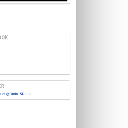
OOK
ER
or el @Onda15Radio.