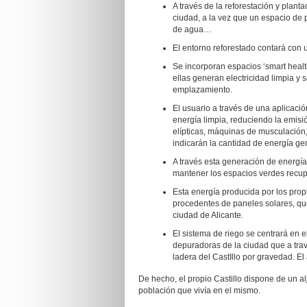
A través de la reforestación y plant
ciudad, a la vez que un espacio de 
de agua…
El entorno reforestado contará con
Se incorporan espacios ‘smart health
ellas generan electricidad limpia y 
emplazamiento.
El usuario a través de una aplicació
energía limpia, reduciendo la emisió
elípticas, máquinas de musculación
indicarán la cantidad de energía ge
A través esta generación de energía 
mantener los espacios verdes recu
Esta energía producida por los pro
procedentes de paneles solares, qu
ciudad de Alicante.
El sistema de riego se centrará en 
depuradoras de la ciudad que a trav
ladera del CastIllo por gravedad. E
De hecho, el propio Castillo dispone de un a
población que vivía en el mismo.