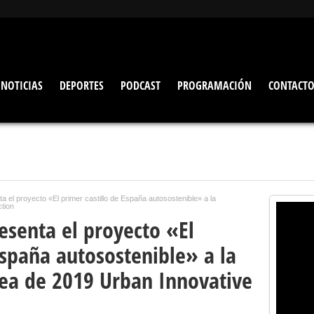
NOTICIAS
DEPORTES
PODCAST
PROGRAMACIÓN
CONTACT
a el proyecto «El primer castillo de España autosostenible» a la
tion
esenta el proyecto «El
España autosostenible» a la
ea de 2019 Urban Innovative