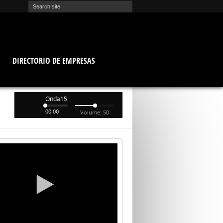
O
DIRECTORIO DE EMPRESAS
Onda15
00:00
Volume: 50