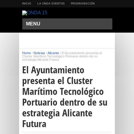
INICIO
LA ONDA EVENTOS
PROGRAMACIÓN
MENU
Home
/
Noticias
/
Alicante
/
El Ayuntamiento presenta el
Cluster Marítimo Tecnológico Portuario dentro de su
estrategia Alicante Futura
El Ayuntamiento
presenta el Cluster
Marítimo Tecnológico
Portuario dentro de su
estrategia Alicante
Futura