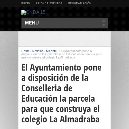
INICIO
LA ONDA EVENTOS
PROGRAMACIÓN
MENU
Home
/
Noticias
/
Alicante
/
El Ayuntamiento pone a
disposición de la Conselleria de Educación la parcela para
que construya el colegio La Almadraba
El Ayuntamiento pone
a disposición de la
Conselleria de
Educación la parcela
para que construya el
colegio La Almadraba