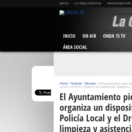
INICIO
LA ONDA EVENTOS
PROGRAMACIÓN
INICIO
ON AIR
ONDA 15 TV
ÁREA SOCIAL
Home
/
Noticias
/
Alicante
/
El Ayuntamiento pide ac
Local y el Dron, refuerzo de autobuses, limpieza y 
El Ayuntamiento pi
organiza un dispos
Policía Local y el 
limpieza y asistenc