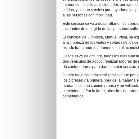
interior con bicicletas distribuidos por vario
caídas, y con un servicio para ayudar a las
a las personas con movilidad.
Este servicio se va a desarrollar en colabor
los puntos de recogida de las personas solicita
El concejal de Limpieza, Manuel Villar, ha e
a la limpieza de los viales y solares de los 
estado trabajando diariamente en el acondic
Desde el 25 de octubre, todos los días y has
dos vehículos de apoyo, realizan labores de 
de contenedores para dar un mejor servicio, q
Dentro del dispositivo está previsto que por l
los cipreses y a primera hora de la mañana se
mañana, con un camión prensa y un vehículo 
cementerios. Por la tarde, otros tres operari
cementerios.