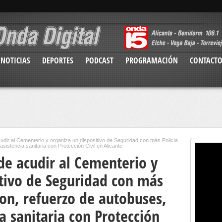
NOTICIAS
DEPORTES
PODCAST
PROGRAMACIÓN
CONTACT
udir al Cementerio y organiza un dispositivo de Seguridad con más Policía
asistencia sanitaria con Protección Civil en Alicante
de acudir al Cementerio y
itivo de Seguridad con más
Dron, refuerzo de autobuses,
ia sanitaria con Protección