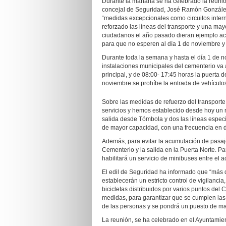
Durante la mañana se ha celebrado la reunió
concejal de Seguridad, José Ramón González
“medidas excepcionales como circuitos interno
reforzado las líneas del transporte y una may
ciudadanos el año pasado dieran ejemplo acu
para que no esperen al día 1 de noviembre y
Durante toda la semana y hasta el día 1 de no
instalaciones municipales del cementerio va 
principal, y de 08:00- 17:45 horas la puerta 
noviembre se prohíbe la entrada de vehículos 
Sobre las medidas de refuerzo del transporte
servicios y hemos establecido desde hoy un 
salida desde Tómbola y dos las líneas especi
de mayor capacidad, con una frecuencia en d
Además, para evitar la acumulación de pasaje
Cementerio y la salida en la Puerta Norte. Pa
habilitará un servicio de minibuses entre el 
El edil de Seguridad ha informado que “más d
establecerán un estricto control de vigilancia,
bicicletas distribuidos por varios puntos del C
medidas, para garantizar que se cumplen las di
de las personas y se pondrá un puesto de ma
La reunión, se ha celebrado en el Ayuntamien