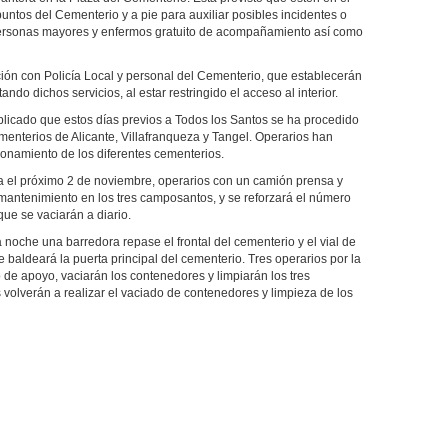
s puntos del Cementerio y a pie para auxiliar posibles incidentes o
 personas mayores y enfermos gratuito de acompañamiento así como
ación con Policía Local y personal del Cementerio, que establecerán
ndo dichos servicios, al estar restringido el acceso al interior.
xplicado que estos días previos a Todos los Santos se ha procedido
cementerios de Alicante, Villafranqueza y Tangel. Operarios han
ionamiento de los diferentes cementerios.
ta el próximo 2 de noviembre, operarios con un camión prensa y
mantenimiento en los tres camposantos, y se reforzará el número
ue se vaciarán a diario.
a noche una barredora repase el frontal del cementerio y el vial de
 baldeará la puerta principal del cementerio. Tres operarios por la
de apoyo, vaciarán los contenedores y limpiarán los tres
os volverán a realizar el vaciado de contenedores y limpieza de los