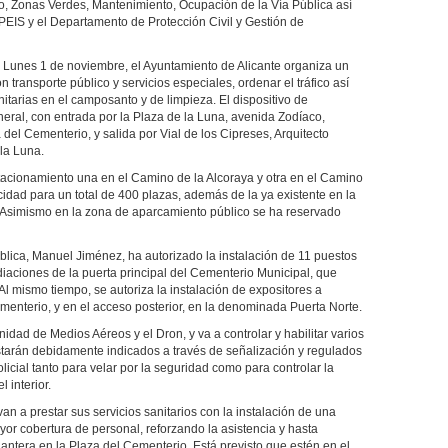
mo, Zonas Verdes, Mantenimiento, Ocupación de la Vía Pública así
PEIS y el Departamento de Protección Civil y Gestión de
 Lunes 1 de noviembre, el Ayuntamiento de Alicante organiza un
on transporte público y servicios especiales, ordenar el tráfico así
itarias en el camposanto y de limpieza. El dispositivo de
eneral, con entrada por la Plaza de la Luna, avenida Zodíaco,
del Cementerio, y salida por Vial de los Cipreses, Arquitecto
la Luna.
tacionamiento una en el Camino de la Alcoraya y otra en el Camino
cidad para un total de 400 plazas, además de la ya existente en la
. Asimismo en la zona de aparcamiento público se ha reservado
blica, Manuel Jiménez, ha autorizado la instalación de 11 puestos
diaciones de la puerta principal del Cementerio Municipal, que
. Al mismo tiempo, se autoriza la instalación de expositores a
Cementerio, y en el acceso posterior, en la denominada Puerta Norte.
nidad de Medios Aéreos y el Dron, y va a controlar y habilitar varios
starán debidamente indicados a través de señalización y regulados
licial tanto para velar por la seguridad como para controlar la
 interior.
an a prestar sus servicios sanitarios con la instalación de una
yor cobertura de personal, reforzando la asistencia y hasta
lantera en la Plaza del Cementerio. Está previsto que estén en el