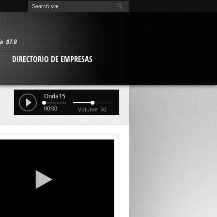
O
DIRECTORIO DE EMPRESAS
Onda15
00:00
Volume: 50