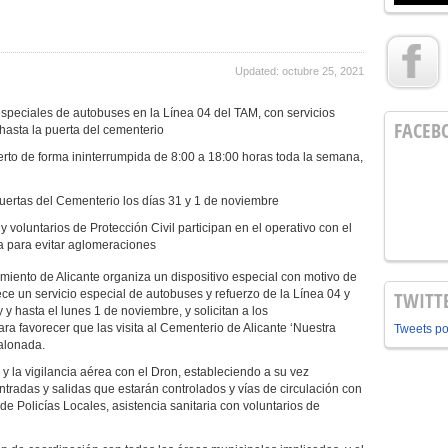
Updated: octubre 25, 2021
especiales de autobuses en la Línea 04 del TAM, con servicios
FACEB
asta la puerta del cementerio
rto de forma ininterrumpida de 8:00 a 18:00 horas toda la semana,
puertas del Cementerio los días 31 y 1 de noviembre
 voluntarios de Protección Civil participan en el operativo con el
a para evitar aglomeraciones
miento de Alicante organiza un dispositivo especial con motivo de
ece un servicio especial de autobuses y refuerzo de la Línea 04 y
TWITT
 y hasta el lunes 1 de noviembre, y solicitan a los
a favorecer que las visita al Cementerio de Alicante ‘Nuestra
Tweets p
alonada.
y la vigilancia aérea con el Dron, estableciendo a su vez
ntradas y salidas que estarán controlados y vías de circulación con
e Policías Locales, asistencia sanitaria con voluntarios de