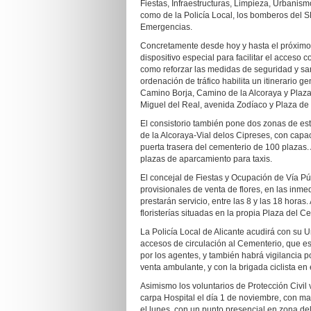
Fiestas, Infraestructuras, Limpieza, Urbanis
como de la Policía Local, los bomberos del S
Emergencias.
Concretamente desde hoy y hasta el próximo
dispositivo especial para facilitar el acceso c
como reforzar las medidas de seguridad y san
ordenación de tráfico habilita un itinerario g
Camino Borja, Camino de la Alcoraya y Plaza 
Miguel del Real, avenida Zodíaco y Plaza de 
El consistorio también pone dos zonas de es
de la Alcoraya-Vial delos Cipreses, con capa
puerta trasera del cementerio de 100 plazas
plazas de aparcamiento para taxis.
El concejal de Fiestas y Ocupación de Vía Pú
provisionales de venta de flores, en las inme
prestarán servicio, entre las 8 y las 18 horas
floristerías situadas en la propia Plaza del 
La Policía Local de Alicante acudirá con su U
accesos de circulación al Cementerio, que e
por los agentes, y también habrá vigilancia po
venta ambulante, y con la brigada ciclista en el
Asimismo los voluntarios de Protección Civil v
carpa Hospital el día 1 de noviembre, con ma
el lunes, con un punto presencial en zona de