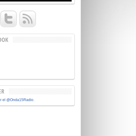
OOK
ER
or el @Onda15Radio.