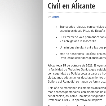
Civil en Alicante
By
Marina
Transportes refuerza con servicios 
especiales desde Plaza de España h
El Cementerio va a permanecer abie
y es obligatoria la mascarilla
Un minibus circulará entre las dos 
Más de doscientos Policías Locales y
Dron, estableciendo vigilancia aére
Alicante, a 2
5
de octubre de 20
21
.
El Ayunta
la festividad de Todos los Santos, que establ
con seguridad de Policía Local a partir de hoy
ciudadanos adelantar los desplazamientos par
Señora del Remedio’ se hagan de forma esc
Este año se mantienen las medidas anticovid 
más accesos peatonales, con itinerarios de e
señalización, así como una mayor seguridad d
Protección Civil y un operativo de limpieza.