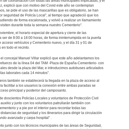
n de coordinación con todas las áreas municipales implicadas, y el
, explicó que con motivo del Covid este año se contemplan
s, se pide el uso de las mascarillas que es obligatorio, se han
or seguridad de Policía Local”, al tiempo que agradeció que los
diendo de forma escalonada, y volvió a realizar un llamamiento
 visiten durante toda la semana nuestro Cementerio”.
viembre, el horario especial de apertura y cierre de las
a ser de 8:00 a 18:00 horas, de forma ininterrumpida en la puerta
de acceso vehículos y Cementerio nuevo, y el día 31 y 01 de
en todo el recinto.
 el concejal Manuel Villar explicó que este año adelantamos los
refuerzo de la línea 04 del TAM -Plaza de España-Cementerio- con
ales desde la plaza del Mar, e introducimos autobuses articulados
ías laborales cada 14 minutos”.
ros también se establecerá la llegada en la plaza de acceso al
ra facilitar a los usuarios la conexión entre ambas paradas se
acceso principal y posterior del camposanto.
e doscientos Policías Locales y voluntarios de Protección Civil
 auxilio y junto con los voluntarios patrullarán también con
ementerio y a pie por el interior para recordar todas las
stancias de seguridad y los itinerarios para dirigir la circulación
ndo avanzado y carpa hospital” .
to junto con los técnicos municipales de las áreas de Seguridad,