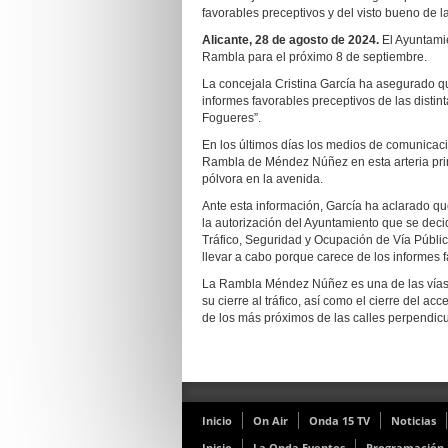
favorables preceptivos y del visto bueno de 
Alicante, 28 de agosto de 2024.
El Ayuntami
Rambla para el próximo 8 de septiembre.
La concejala Cristina García ha asegurado q
informes favorables preceptivos de las distin
Fogueres”.
En los últimos días los medios de comunica
Rambla de Méndez Núñez en esta arteria prin
pólvora en la avenida.
Ante esta información, García ha aclarado qu
la autorización del Ayuntamiento que se deci
Tráfico, Seguridad y Ocupación de Vía Públic
llevar a cabo porque carece de los informes f
La Rambla Méndez Núñez es una de las vías p
su cierre al tráfico, así como el cierre del a
de los más próximos de las calles perpendicu
Inicio
On Air
Onda 15 TV
Noticias
Inicio
La Onda Eventos
Programación