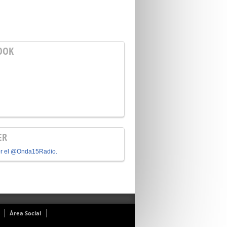
OOK
ER
or el @Onda15Radio.
Área Social