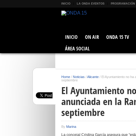
INICIO
LA ONDA EVENTOS
PROGRAMACIÓN
INICIO
ON AIR
ONDA 15 TV
ÁREA SOCIAL
Home
/
Noticias
/
Alicante
/
El Ayuntamiento no ha 
septiembre
El Ayuntamiento no
anunciada en la Ra
septiembre
By
Marina
La concejal Cristina García asegura que “es