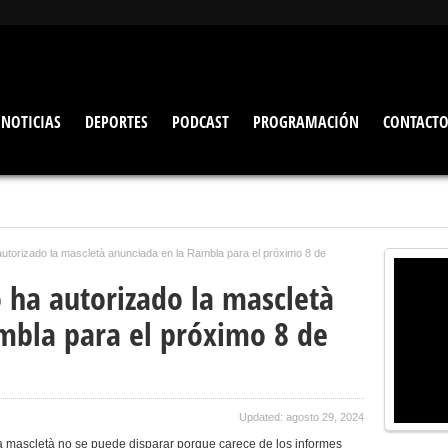
NOTICIAS
DEPORTES
PODCAST
PROGRAMACIÓN
CONTACT
autorizado la mascletà anunciada en la Rambla para el próximo 8 de
 ha autorizado la mascletà
mbla para el próximo 8 de
Updated: agosto 29, 2024
ta mascletà no se puede disparar porque carece de los informes