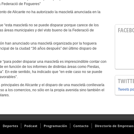
la Federació de Fogueres”
ento de Alicante no ha autorizado la mascletà anunciada en la
ue “esta mascletà no se puede disparar porque carece de los
FACEB
tas áreas municipales y del visto bueno de la Federació de
ción han anunciado una mascletà organizada por la hoguera
cipal de la ciudad “36 años después” del último disparo de
e “para poder disparar una mascletà es imprescindible contar con
de en función de los informes de distintas áreas como Fiestas,
a”. En este sentido, ha indicado que “en este caso no se puede
avorables”.
TWITT
rincipales de Alicante y el disparo de una mascletà conllevaría
Tweets p
cceso a los comercios, no sólo en la propia avenida sino también el
lares.
Deportes
Podcast
Programación
Contacto
Directorio de Empresas