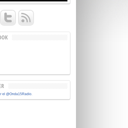
OOK
ER
or el @Onda15Radio.