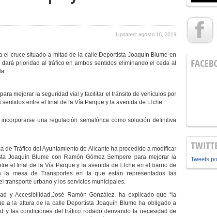
Updated: agosto 16, 2019
 el cruce situado a mitad de la calle Deportista Joaquín Blume en
FACEB
dará prioridad al tráfico en ambos sentidos eliminando el ceda al
da
a mejorar la seguridad vial y facilitar el tránsito de vehículos por
entidos entre el final de la Vía Parque y la avenida de Elche
 incorporarse una regulación semafórica como solución definitiva
TWITT
ía de Tráfico del Ayuntamiento de Alicante ha procedido a modificar
rtista Joaquín Blume con Ramón Gómez Sempere para mejorar la
Tweets p
entre el final de la Vía Parque y la avenida de Elche en el barrio de
 la mesa de Transportes en la que están representados las
l transporte urbano y los servicios municipales.
dad y Accesibilidad,
José Ramón González, ha explicado que “la
que a la altura de la calle Deportista Joaquín Blume ha obligado a
ad y las condiciones del tráfico rodado derivando la necesidad de