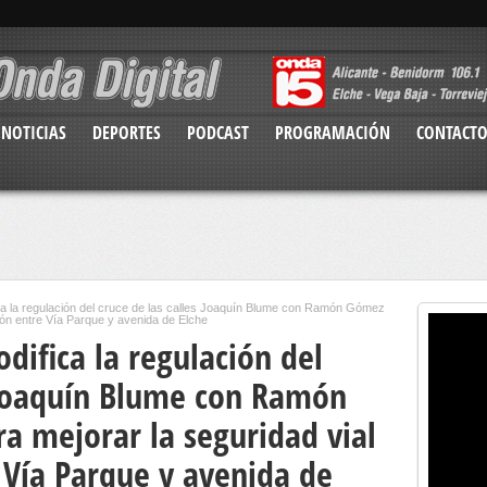
NOTICIAS
DEPORTES
PODCAST
PROGRAMACIÓN
CONTACT
ca la regulación del cruce de las calles Joaquín Blume con Ramón Gómez
ión entre Vía Parque y avenida de Elche
ifica la regulación del
s Joaquín Blume con Ramón
 mejorar la seguridad vial
 Vía Parque y avenida de