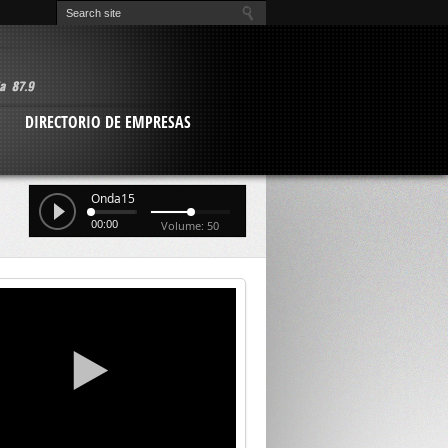
O
DIRECTORIO DE EMPRESAS
Onda15
00:00
Volume: 50