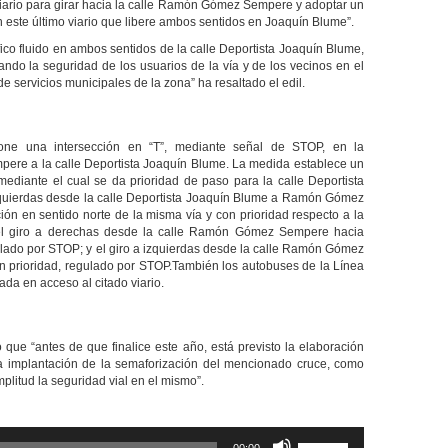
 viario para girar hacia la calle Ramón Gómez Sempere y adoptar un
 este último viario que libere ambos sentidos en Joaquín Blume”.
fico fluido en ambos sentidos de la calle
Deportista
Joaquín Blume,
ando la seguridad de los usuarios de la vía y de
los
vecino
s
en el
e servicios municipales de la zona” ha resaltado el edil.
pone una intersección en “T”, mediante señal de STOP, en la
ere a la calle Deportista Joaquín Blume. La medida establece un
mediante el cual se da prioridad de paso para la calle Deportista
izquierdas desde la calle Deportista Joaquín Blume a Ramón Gómez
ción en sentido norte de la misma vía y con prioridad respecto a la
l giro a derechas desde la calle Ramón Gómez Sempere hacia
gulado por STOP; y el giro a izquierdas desde la calle Ramón Gómez
n prioridad, regulado por STOP.También los autobuses de la Línea
ada en acceso al citado viario.
e “antes de que finalice este año, está previsto la elaboración
la implantación de la semaforización del mencionado cruce, como
plitud la seguridad vial en el mismo”.
Utiliza