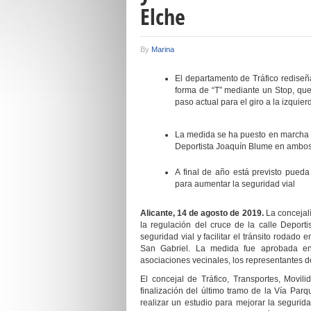
Elche
By
Marina
El departamento de Tráfico rediseña
forma de “T” mediante un Stop, que 
paso actual para el giro a la izquier
La medida se ha puesto en marcha par
Deportista Joaquín Blume en ambos s
A final de año está previsto pueda
para aumentar la seguridad vial
Alicante, 1
4
de agosto de 2019.
La concejal
la regulación del cruce de la calle Depo
seguridad vial y facilitar el tránsito rodado 
San Gabriel. La medida fue aprobada en
asociaciones vecinales, los representantes de
El concejal de Tráfico,
Transportes, Movili
finalización del último tramo de la Vía Par
realizar un estudio para mejorar la segurid