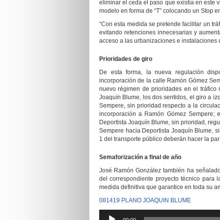
eliminar el ceda el paso que existía en este
modelo en forma de “T” colocando un Stop en
“
Con esta medida se pretende facilitar un trá
evitando retenciones innecesarias y aument
acceso a las urbanizaciones e instalaciones d
P
rioridades de giro
De esta forma, la nueva r
egulación dis
incorporación de la calle Ramón Gómez Semp
nuevo régimen de prioridades en el tráfico 
Joaquín Blume, los dos sentidos, el giro a 
Sempere, sin prioridad respecto a la circula
incorporación a Ramón Gómez Sempere; e
Deportista Joaquín Blume, sin prioridad, re
Sempere hacia Deportista Joaquín Blume, si
1 del transporte público deberán hacer la par
Semaforización a final de año
José Ramón González también ha señalado qu
del correspondiente proyecto técnico para 
medida definitiva que garantice en toda su am
081419 PLANO JOAQUIN BLUME
Reproductor