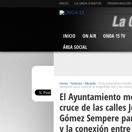
INICIO
LA ONDA EVENTOS
PROGRAMACIÓN
INICIO
ON AIR
ONDA 15 TV
ÁREA SOCIAL
Home
/
Noticias
/
Alicante
/
El Ayuntamiento modifi
Sempere para mejorar la seguridad vial y la conex
El Ayuntamiento mod
cruce de las calle
Gómez Sempere para
y la conexión entre