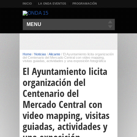
INICIO
LA ONDA EVENTOS
PROGRAMACIÓN
MENU
Home
/
Noticias
/
Alicante
/
El Ayuntamiento licita organización
del Centenario del Mercado Central con video mapping,
visitas guiadas, actividades y una exposición fotográfica
El Ayuntamiento licita
organización del
Centenario del
Mercado Central con
video mapping, visitas
guiadas, actividades y