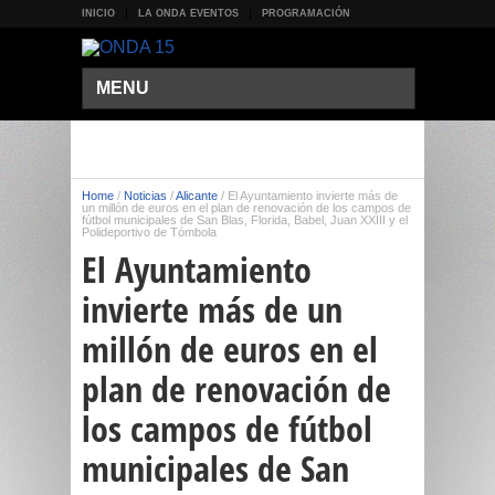
INICIO
LA ONDA EVENTOS
PROGRAMACIÓN
MENU
Home
/
Noticias
/
Alicante
/
El Ayuntamiento invierte más de
un millón de euros en el plan de renovación de los campos de
fútbol municipales de San Blas, Florida, Babel, Juan XXIII y el
Polideportivo de Tómbola
El Ayuntamiento
invierte más de un
millón de euros en el
plan de renovación de
los campos de fútbol
municipales de San