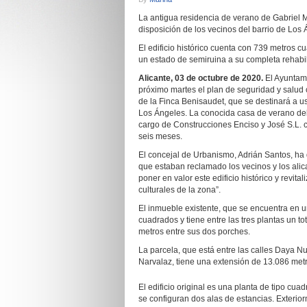
La antigua residencia de verano de Gabriel Mi
disposición de los vecinos del barrio de Los
El edificio histórico cuenta con 739 metros c
un estado de semiruina a su completa rehabil
Alicante, 03 de octubre de 2020.
El Ayuntami
próximo martes el plan de seguridad y salud c
de la Finca Benisaudet, que se destinará a us
Los Ángeles. La conocida casa de verano del li
cargo de Construcciones Enciso y José S.L. 
seis meses.
El concejal de Urbanismo, Adrián Santos, ha 
que estaban reclamado los vecinos y los alic
poner en valor este edificio histórico y revita
culturales de la zona”.
El inmueble existente, que se encuentra en 
cuadrados y tiene entre las tres plantas un t
metros entre sus dos porches.
La parcela, que está entre las calles Daya 
Narvalaz, tiene una extensión de 13.086 metr
El edificio original es una planta de tipo cua
se configuran dos alas de estancias. Exterior