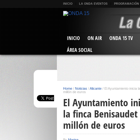
INICIO
LA ONDA EVENTOS
PROGRAMACIÓN
INICIO
ON AIR
ONDA 15 TV
ÁREA SOCIAL
Home
/
Noticias
/
Alicante
/
El Ayuntamiento inicia 
millón de euros
El Ayuntamiento ini
la finca Benisaude
millón de euros
By
Marina