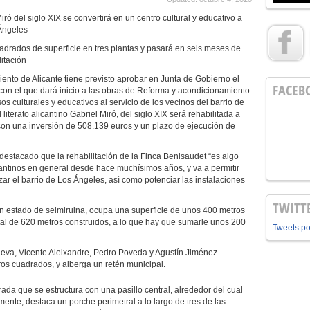
ró del siglo XIX se convertirá en un centro cultural y educativo a
 Ángeles
uadrados de superficie en tres plantas y pasará en seis meses de
itación
ento de Alicante tiene previsto aprobar en Junta de Gobierno el
FACEB
on el que dará inicio a las obras de
Reforma y acondicionamiento
os culturales y educativos al servicio de los vecinos del barrio de
terato alicantino Gabriel Miró, del siglo XIX será rehabilitada a
con una inversión de 508.139 euros y un plazo de ejecución de
destacado que la rehabilitación de la Finca Benisaudet “es algo
antinos en general desde hace muchísimos años, y va a permitir
lizar el barrio de Los Ángeles, así como potenciar las instalaciones
TWITT
un estado de seimiruina, ocupa una superficie de unos 400 metros
otal de 620 metros construidos, a lo que hay que sumarle unos 200
Tweets p
Nueva, Vicente Aleixandre, Pedro Poveda y Agustín Jiménez
os cuadrados, y alberga un retén municipal.
drada que se estructura con una pasillo central, alrededor del cual
mente, destaca un porche perimetral a lo largo de tres de las