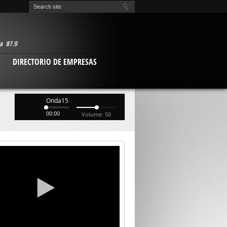
O
DIRECTORIO DE EMPRESAS
Onda15
00:00
Volume: 50