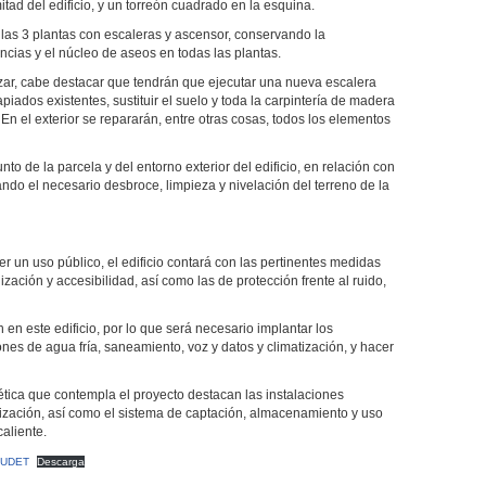
itad del edificio, y un torreón cuadrado en la esquina.
 las 3 plantas con escaleras y ascensor, conservando la
ancias y el núcleo de aseos en todas las plantas.
lizar, cabe destacar que tendrán que ejecutar una nueva escalera
apiados existentes, sustituir el suelo y toda la carpintería de madera
 En el exterior se repararán, entre otras cosas, todos los elementos
to de la parcela y del entorno exterior del edificio, en relación con
zando el necesario desbroce, limpieza y nivelación del terreno de la
r un uso público, el edificio contará con las pertinentes medidas
lización y accesibilidad, así como las de protección frente al ruido,
 en este edificio, por lo que será necesario implantar los
nes de agua fría, saneamiento, voz y datos y climatización, y hacer
ética que contempla el proyecto destacan las instalaciones
arización, así como el sistema de captación, almacenamiento y uso
caliente.
AUDET
Descarga