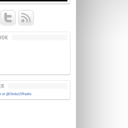
OOK
ER
or el @Onda15Radio.