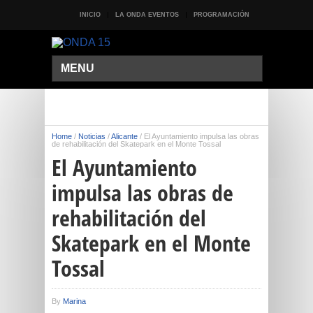
INICIO
LA ONDA EVENTOS
PROGRAMACIÓN
MENU
Home
/
Noticias
/
Alicante
/
El Ayuntamiento impulsa las obras
de rehabilitación del Skatepark en el Monte Tossal
El Ayuntamiento
impulsa las obras de
rehabilitación del
Skatepark en el Monte
Tossal
By
Marina