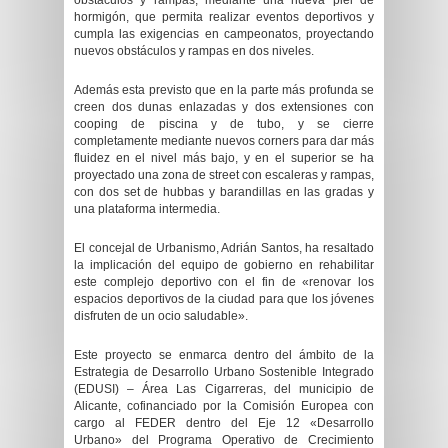
obstáculos y rampas, mediante una nueva piel de
hormigón, que permita realizar eventos deportivos y
cumpla las exigencias en campeonatos, proyectando
nuevos obstáculos y rampas en dos niveles.
Además esta previsto que en la parte más profunda se
creen dos dunas enlazadas y dos extensiones con
cooping de piscina y de tubo, y se cierre
completamente mediante nuevos corners para dar más
fluidez en el nivel más bajo, y en el superior se ha
proyectado una zona de street con escaleras y rampas,
con dos set de hubbas y barandillas en las gradas y
una plataforma intermedia.
El concejal de Urbanismo, Adrián Santos, ha resaltado
la implicación del equipo de gobierno en rehabilitar
este complejo deportivo con el fin de «renovar los
espacios deportivos de la ciudad para que los jóvenes
disfruten de un ocio saludable».
Este proyecto se enmarca dentro del ámbito de la
Estrategia de Desarrollo Urbano Sostenible Integrado
(EDUSI) – Área Las Cigarreras, del municipio de
Alicante, cofinanciado por la Comisión Europea con
cargo al FEDER dentro del Eje 12 «Desarrollo
Urbano» del Programa Operativo de Crecimiento