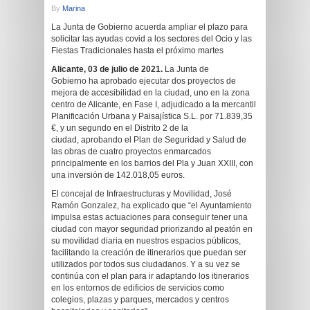
By
Marina
La Junta de Gobierno acuerda ampliar el plazo para
solicitar las ayudas covid a los sectores del Ocio y las
Fiestas Tradicionales hasta el próximo martes
Alicante, 03 de julio de 2021.
La Junta de
Gobierno ha aprobado ejecutar dos proyectos de
mejora de accesibilidad en la ciudad, uno en la zona
centro de Alicante, en Fase I, adjudicado a la mercantil
Planificación Urbana y Paisajística S.L. por 71.839,35
€, y un segundo en el Distrito 2 de la
ciudad, aprobando el Plan de Seguridad y Salud de
las obras de cuatro proyectos enmarcados
principalmente en los barrios del Pla y Juan XXIII, con
una inversión de 142.018,05 euros.
El concejal de Infraestructuras y Movilidad, José
Ramón Gonzalez, ha explicado que “el Ayuntamiento
impulsa estas actuaciones para conseguir tener una
ciudad con mayor seguridad priorizando al peatón en
su movilidad diaria en nuestros espacios públicos,
facilitando la creación de itinerarios que puedan ser
utilizados por todos sus ciudadanos. Y a su vez se
continúa con el plan para ir adaptando los itinerarios
en los entornos de edificios de servicios como
colegios, plazas y parques, mercados y centros