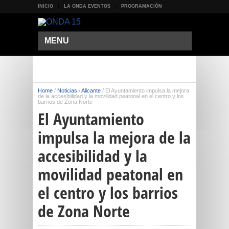
INICIO
LA ONDA EVENTOS
PROGRAMACIÓN
MENU
Home
/
Noticias
/
Alicante
/
El Ayuntamiento impulsa la mejora
de la accesibilidad y la movilidad peatonal en el centro y los
barrios de Zona Norte
El Ayuntamiento
impulsa la mejora de la
accesibilidad y la
movilidad peatonal en
el centro y los barrios
de Zona Norte