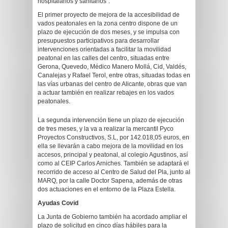
hospitalarios y sanitarios”.
El primer proyecto de mejora de la accesibilidad de
vados peatonales en la zona centro dispone de un
plazo de ejecución de dos meses, y se impulsa con
presupuestos participativos para desarrollar
intervenciones orientadas a facilitar la movilidad
peatonal en las calles del centro, situadas entre
Gerona, Quevedo, Médico Manero Mollá, Cid, Valdés,
Canalejas y Rafael Terol, entre otras, situadas todas en
las vías urbanas del centro de Alicante, obras que van
a actuar también en realizar rebajes en los vados
peatonales.
La segunda intervención tiene un plazo de ejecución
de tres meses, y la va a realizar la mercantil Pyco
Proyectos Constructivos, S.L, por 142.018,05 euros, en
ella se llevarán a cabo mejora de la movilidad en los
accesos, principal y peatonal, al colegio Agustinos, así
como al CEIP Carlos Arniches. También se adaptará el
recorrido de acceso al Centro de Salud del Pla, junto al
MARQ, por la calle Doctor Sapena, además de otras
dos actuaciones en el entorno de la Plaza Estella.
Ayudas Covid
La Junta de Gobierno también ha acordado ampliar el
plazo de solicitud en cinco días hábiles para la