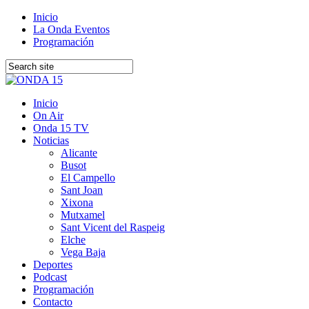
Inicio
La Onda Eventos
Programación
Inicio
On Air
Onda 15 TV
Noticias
Alicante
Busot
El Campello
Sant Joan
Xixona
Mutxamel
Sant Vicent del Raspeig
Elche
Vega Baja
Deportes
Podcast
Programación
Contacto