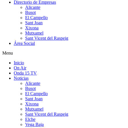
Directorio de Empresas
Alicante
Busot
El Campello
Sant Joan
Xixona
Mutxamel
Sant Vicent del Raspeig
Área Social
Menu
Inicio
On Air
Onda 15 TV
Noticias
Alicante
Busot
El Campello
Sant Joan
Xixona
Mutxamel
Sant Vicent del Raspeig
Elche
Vega Baja