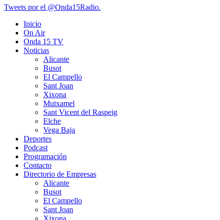
Tweets por el @Onda15Radio.
Inicio
On Air
Onda 15 TV
Noticias
Alicante
Busot
El Campello
Sant Joan
Xixona
Mutxamel
Sant Vicent del Raspeig
Elche
Vega Baja
Deportes
Podcast
Programación
Contacto
Directorio de Empresas
Alicante
Busot
El Campello
Sant Joan
Xixona