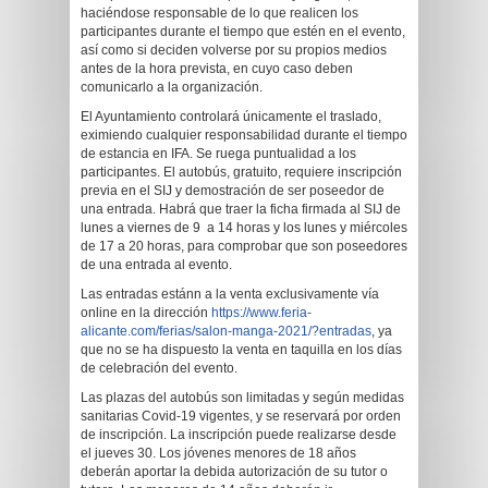
haciéndose responsable de lo que realicen los
participantes durante el tiempo que estén en el evento,
así como si deciden volverse por su propios medios
antes de la hora prevista, en cuyo caso deben
comunicarlo a la organización.
El Ayuntamiento controlará únicamente el traslado,
eximiendo cualquier responsabilidad durante el tiempo
de estancia en IFA. Se ruega puntualidad a los
participantes. El autobús, gratuito, requiere inscripción
previa en el SIJ y demostración de ser poseedor de
una entrada. Habrá que traer la ficha firmada al SIJ de
lunes a viernes de 9 a 14 horas y los lunes y miércoles
de 17 a 20 horas, para comprobar que son poseedores
de una entrada al evento.
Las entradas estánn a la venta exclusivamente vía
online en la dirección
https://www.feria-
alicante.com/ferias/salon-manga-2021/?entradas
, ya
que no se ha dispuesto la venta en taquilla en los días
de celebración del evento.
Las plazas del autobús son limitadas y según medidas
sanitarias Covid-19 vigentes, y se reservará por orden
de inscripción. La inscripción puede realizarse desde
el jueves 30. Los jóvenes menores de 18 años
deberán aportar la debida autorización de su tutor o