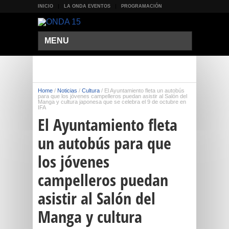
INICIO
LA ONDA EVENTOS
PROGRAMACIÓN
MENU
Home
/
Noticias
/
Cultura
/
El Ayuntamiento fleta un autobús
para que los jóvenes campelleros puedan asistir al Salón del
Manga y cultura japonesa que se celebra el 9 de octubre en
IFA
El Ayuntamiento fleta
un autobús para que
los jóvenes
campelleros puedan
asistir al Salón del
Manga y cultura