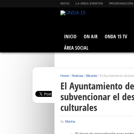
INICIO
LA ONDA EVENTOS
PROGRAMACIÓN
INICIO
ON AIR
ONDA 15 TV
ÁREA SOCIAL
Home
/
Noticias
/
Alicante
/
El Ayuntamiento destina
El Ayuntamiento de
subvencionar el des
culturales
By
Marina