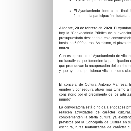
El plazo de presentación para poder
El Ayuntamiento tiene como finalid
fomenten la participación ciudadana,
Alicante, 20 de febrero de 2020.
El Ayuntami
hoy la “Convocatoria Pública de subvencion
presupuestaria destinada a esta convocatori
hasta los 5.000 euros. Asimismo, el plazo de
marzo.
Con este proceso, el Ayuntamiento de Alica
no lucrativas que fomenten la participación 
que promuevan la recuperación del patrimonio c
y que ayuden a posicionar Alicante como ciud
El concejal de Cultura, Antonio Manresa, 
empleo y conseguirá atraer más turismo a l
consistorio por el crecimiento de los artis
mundo”.
La convocatoria está dirigida a entidades p
realicen actividades de carácter cultur
complementen la oferta cultural ya existen
previstos por la Concejalía de Cultura en s
escritura, rutas teatralizadas de carácter c