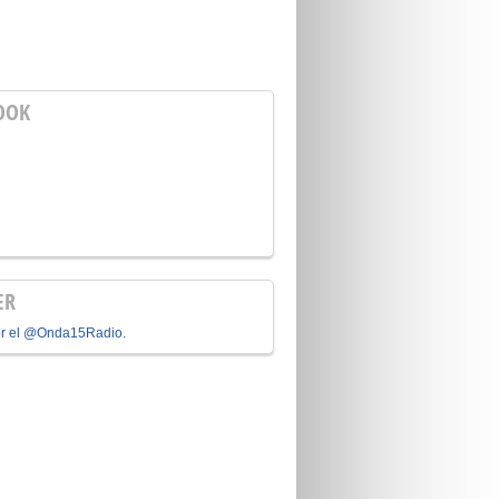
OOK
ER
or el @Onda15Radio.