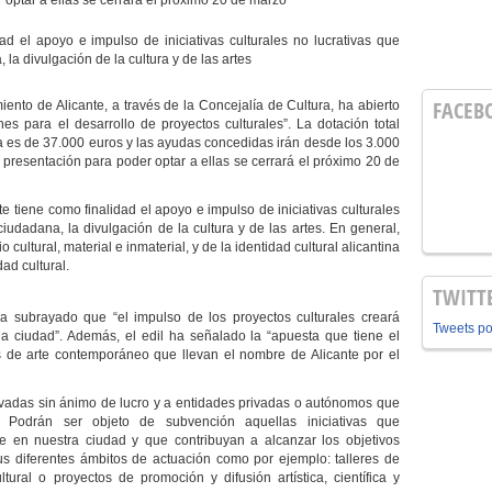
 optar a ellas se cerrará el próximo 20 de marzo
ad el apoyo e impulso de iniciativas culturales no lucrativas que
 la divulgación de la cultura y de las artes
FACEB
ento de Alicante, a través de la Concejalía de Cultura, ha abierto
es para el desarrollo de proyectos culturales”.
La dotación total
a es de 37.000 euros y las ayudas concedidas irán desde los 3.000
 presentación para poder optar a ellas se cerrará el próximo 20 de
nte
tiene como finalidad el apoyo e impulso de iniciativas culturales
ciudadana, la divulgación de la cultura y de las artes. En general,
ultural, material e inmaterial, y de la identidad cultural alicantina
ad cultural.
TWITT
ha subrayado que “el impulso de los proyectos culturales creará
Tweets p
a ciudad”. Además, el edil ha señalado la “apuesta que tiene el
tas de arte contemporáneo que llevan el nombre de Alicante por el
rivadas sin ánimo de lucro y a entidades privadas o autónomos
que
al. Podrán ser objeto de subvención aquellas iniciativas que
te en nuestra ciudad y que contribuyan a alcanzar los objetivos
us diferentes ámbitos de actuación como por ejemplo: talleres de
ultural o proyectos de promoción y difusión artística, científica y