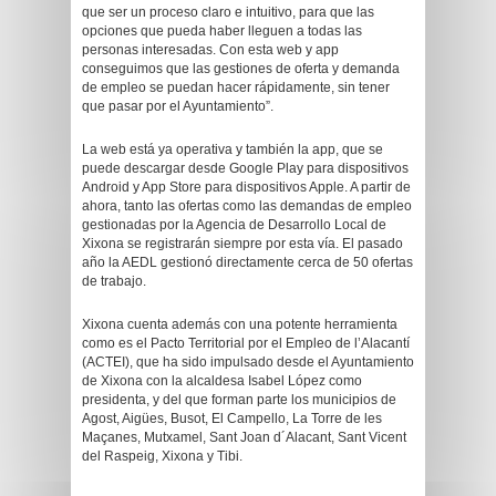
que ser un proceso claro e intuitivo, para que las
opciones que pueda haber lleguen a todas las
personas interesadas. Con esta web y app
conseguimos que las gestiones de oferta y demanda
de empleo se puedan hacer rápidamente, sin tener
que pasar por el Ayuntamiento”.
La web está ya operativa y también la app, que se
puede descargar desde Google Play para dispositivos
Android y App Store para dispositivos Apple. A partir de
ahora, tanto las ofertas como las demandas de empleo
gestionadas por la Agencia de Desarrollo Local de
Xixona se registrarán siempre por esta vía. El pasado
año la AEDL gestionó directamente cerca de 50 ofertas
de trabajo.
Xixona cuenta además con una potente herramienta
como es el Pacto Territorial por el Empleo de l’Alacantí
(ACTEI), que ha sido impulsado desde el Ayuntamiento
de Xixona con la alcaldesa Isabel López como
presidenta, y del que forman parte los municipios de
Agost, Aigües, Busot, El Campello, La Torre de les
Maçanes, Mutxamel, Sant Joan d´Alacant, Sant Vicent
del Raspeig, Xixona y Tibi.