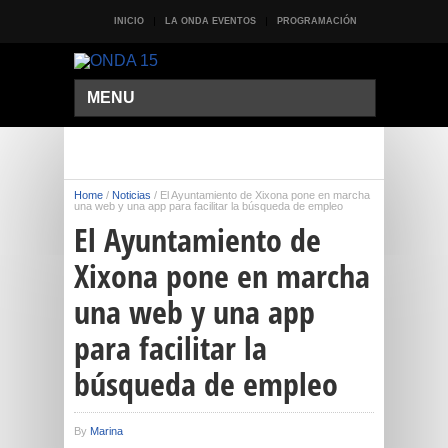
INICIO
LA ONDA EVENTOS
PROGRAMACIÓN
MENU
Home
/
Noticias
/
El Ayuntamiento de Xixona pone en marcha
una web y una app para facilitar la búsqueda de empleo
El Ayuntamiento de
Xixona pone en marcha
una web y una app
para facilitar la
búsqueda de empleo
By
Marina