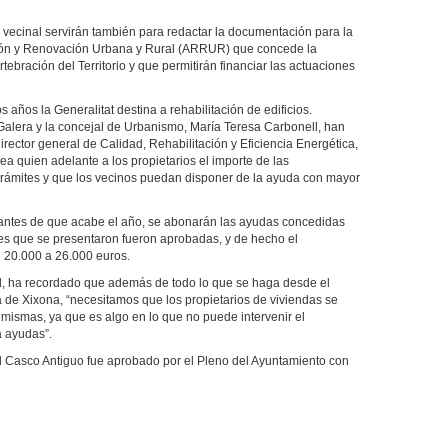
 vecinal servirán también para redactar la documentación para la
ción y Renovación Urbana y Rural (ARRUR) que concede la
tebración del Territorio y que permitirán financiar las actuaciones
 años la Generalitat destina a rehabilitación de edificios.
Galera y la concejal de Urbanismo, María Teresa Carbonell, han
ector general de Calidad, Rehabilitación y Eficiencia Energética,
a quien adelante a los propietarios el importe de las
s trámites y que los vecinos puedan disponer de la ayuda con mayor
antes de que acabe el año, se abonarán las ayudas concedidas
udes que se presentaron fueron aprobadas, y de hecho el
e 20.000 a 26.000 euros.
l, ha recordado que además de todo lo que se haga desde el
ica de Xixona, “necesitamos que los propietarios de viviendas se
 mismas, ya que es algo en lo que no puede intervenir el
a ayudas”.
l Casco Antiguo fue aprobado por el Pleno del Ayuntamiento con