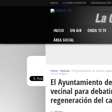
INICIO
LA ONDA EVENTOS
PROGRAMACIÓN
INICIO
ON AIR
ONDA 15 TV
ÁREA SOCIAL
Home
/
Noticias
/
El Ayuntamiento de Xixona organi
casco antiguo
El Ayuntamiento de
vecinal para debati
regeneración del c
By
Marina