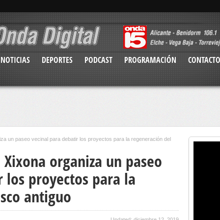
NOTICIAS
DEPORTES
PODCAST
PROGRAMACIÓN
CONTACT
za un paseo vecinal para debatir los proyectos para la regeneración del
 Xixona organiza un paseo
r los proyectos para la
asco antiguo
Updated: diciembre 12, 2019