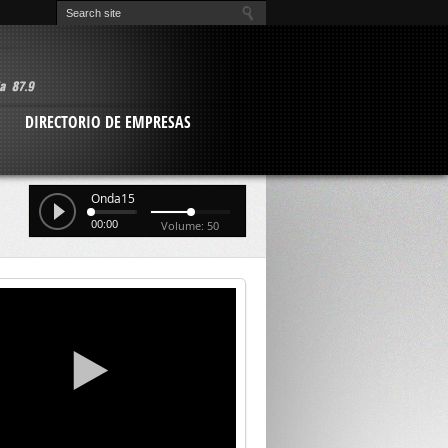
O
DIRECTORIO DE EMPRESAS
Onda15
00:00
Volume: 50