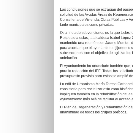
Las conclusiones que se extraigan del paseo
solicitud de las Ayudas Áreas de Regenera
Conselleria de Vivienda, Obras Públicas y Ver
tanto municipales como privadas.
Otra línea de subvenciones es la que todos los
Respecto a estas, la alcaldesa Isabel López 
mantenido una reunión con Jaume Monfort, dir
para acordar que el ayuntamiento jijonenco se
subvenciones, con el objetivo de agilizar lo
antelación.
El Ayuntamiento ha anunciado también que, 
para la redacción del IEE. Todas las solicit
presupuesto previsto para estas se amplió d
La edil de Urbanismo María Teresa Carbonel
consistorio para revitalizar esta zona histór
impliquen también en la rehabilitación de las
Ayuntamiento más allá de facilitar el acceso 
El Plan de Regeneración y Rehabilitación de
unanimidad de todos los grupos políticos.