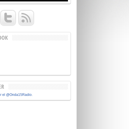
OOK
ER
or el @Onda15Radio.