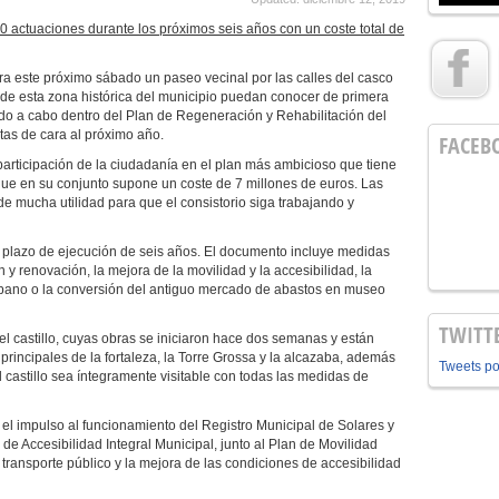
 50 actuaciones durante los próximos seis años con un coste total de
a este próximo sábado un paseo vecinal por las calles del casco
s de esta zona histórica del municipio puedan conocer de primera
do a cabo dentro del Plan de Regeneración y Rehabilitación del
tas de cara al próximo año.
FACEB
participación de la ciudadanía en el plan más ambicioso que tiene
ue en su conjunto supone un coste de 7 millones de euros. Las
e mucha utilidad para que el consistorio siga trabajando y
 plazo de ejecución de seis años. El documento incluye medidas
 y renovación, la mejora de la movilidad y la accesibilidad, la
urbano o la conversión del antiguo mercado de abastos en museo
TWITT
el castillo, cuyas obras se iniciaron hace dos semanas y están
rincipales de la fortaleza, la Torre Grossa y la alcazaba, además
Tweets p
 castillo sea íntegramente visitable con todas las medidas de
 el impulso al funcionamiento del Registro Municipal de Solares y
n de Accesibilidad Integral Municipal, junto al Plan de Movilidad
transporte público y la mejora de las condiciones de accesibilidad