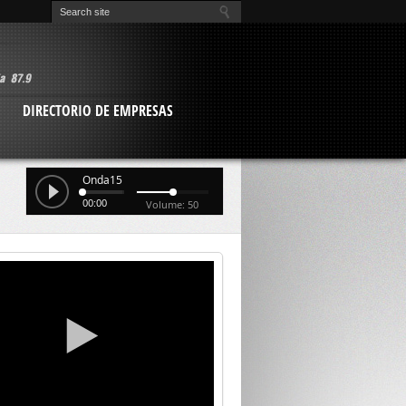
O
DIRECTORIO DE EMPRESAS
Onda15
00:00
Volume: 50