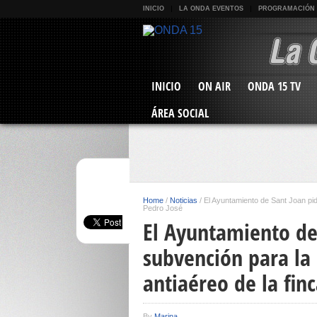
INICIO
LA ONDA EVENTOS
PROGRAMACIÓN
INICIO
ON AIR
ONDA 15 TV
ÁREA SOCIAL
Home
/
Noticias
/
El Ayuntamiento de Sant Joan pide
Pedro José
El Ayuntamiento de
subvención para la 
antiaéreo de la fin
By
Marina