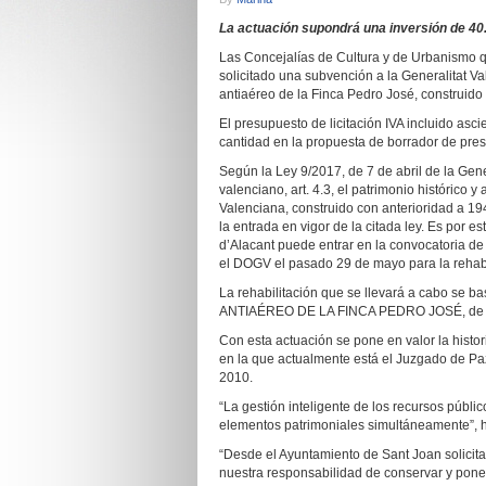
La actuación supondrá una inversión de 40.
Las Concejalías de Cultura y de Urbanismo q
solicitado una subvención a la Generalitat Val
antiaéreo de la Finca Pedro José, construido
El presupuesto de licitación IVA incluido as
cantidad en la propuesta de borrador de pre
Según la Ley 9/2017, de 7 de abril de la Gener
valenciano, art. 4.3, el patrimonio histórico y
Valenciana, construido con anterioridad a 19
la entrada en vigor de la citada ley. Es por 
d’Alacant puede entrar en la convocatoria de
el DOGV el pasado 29 de mayo para la rehabil
La rehabilitación que se llevará a cabo
ANTIAÉREO DE LA FINCA PEDRO JOSÉ, de 
Con esta actuación se pone en valor la histor
en la que actualmente está el Juzgado de Pa
2010.
“La gestión inteligente de los recursos públi
elementos patrimoniales simultáneamente”,
“Desde el Ayuntamiento de Sant Joan solici
nuestra responsabilidad de conservar y poner 