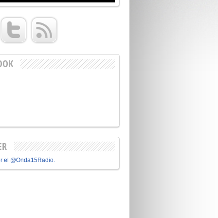
OOK
ER
or el @Onda15Radio.