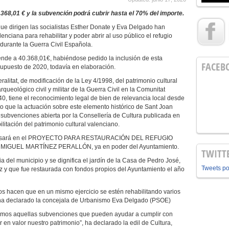
368,01 € y la subvención podrá cubrir hasta el 70% del importe
.
ue dirigen las socialistas Esther Donate y Eva Delgado han
enciana para rehabilitar y poder abrir al uso público el refugio
 durante la Guerra Civil Española.
ciende a 40.368,01€, habiéndose pedido la inclusión de esta
FACEB
supuesto de 2020, todavía en elaboración.
alitat, de modificación de la Ley 4/1998, del patrimonio cultural
 arqueológico civil y militar de la Guerra Civil en la Comunitat
40, tiene el reconocimiento legal de bien de relevancia local desde
esto que la actuación sobre este elemento histórico de Sant Joan
 subvenciones abierta por la Consellería de Cultura publicada en
itación del patrimonio cultural valenciano.
 se basará en el PROYECTO PARA RESTAURACIÓN DEL REFUGIO
MIGUEL MARTÍNEZ PERALLÓN, ya en poder del Ayuntamiento.
TWITT
ia del municipio y se dignifica el jardín de la Casa de Pedro José,
Tweets p
z y que fue restaurada con fondos propios del Ayuntamiento el año
cos hacen que en un mismo ejercicio se estén rehabilitando varios
 ha declarado la concejala de Urbanismo Eva Delgado (PSOE)
tamos aquellas subvenciones que pueden ayudar a cumplir con
en valor nuestro patrimonio”, ha declarado la edil de Cultura,