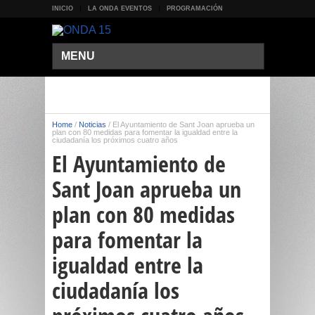
INICIO
LA ONDA EVENTOS
PROGRAMACIÓN
MENU
Home
/
Noticias
/
El Ayuntamiento de Sant Joan aprueba un
plan con 80 medidas para fomentar la igualdad entre la
ciudadanía los próximos cuatro años
El Ayuntamiento de
Sant Joan aprueba un
plan con 80 medidas
para fomentar la
igualdad entre la
ciudadanía los