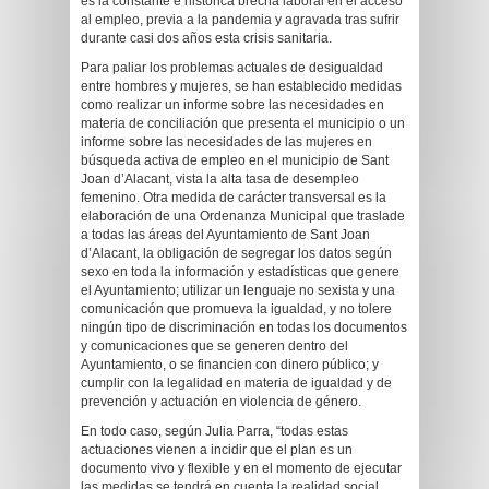
es la constante e histórica brecha laboral en el acceso
al empleo, previa a la pandemia y agravada tras sufrir
durante casi dos años esta crisis sanitaria.
Para paliar los problemas actuales de desigualdad
entre hombres y mujeres, se han establecido medidas
como realizar un informe sobre las necesidades en
materia de conciliación que presenta el municipio o un
informe sobre las necesidades de las mujeres en
búsqueda activa de empleo en el municipio de Sant
Joan d’Alacant, vista la alta tasa de desempleo
femenino. Otra medida de carácter transversal es la
elaboración de una Ordenanza Municipal que traslade
a todas las áreas del Ayuntamiento de Sant Joan
d’Alacant, la obligación de segregar los datos según
sexo en toda la información y estadísticas que genere
el Ayuntamiento; utilizar un lenguaje no sexista y una
comunicación que promueva la igualdad, y no tolere
ningún tipo de discriminación en todas los documentos
y comunicaciones que se generen dentro del
Ayuntamiento, o se financien con dinero público; y
cumplir con la legalidad en materia de igualdad y de
prevención y actuación en violencia de género.
En todo caso, según Julia Parra, “todas estas
actuaciones vienen a incidir que el plan es un
documento vivo y flexible y en el momento de ejecutar
las medidas se tendrá en cuenta la realidad social