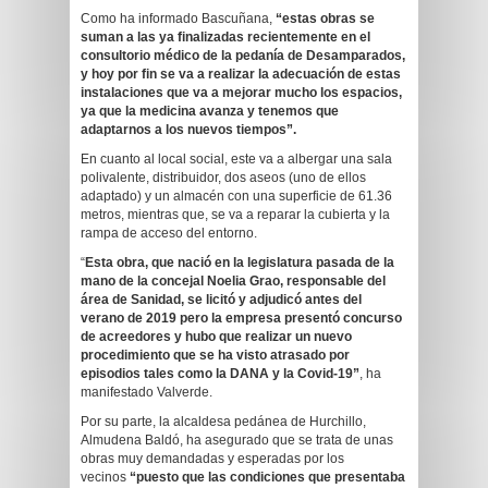
Como ha informado Bascuñana,
“estas obras se
suman a las ya finalizadas recientemente en el
consultorio médico de la pedanía de Desamparados,
y hoy por fin se va a realizar la adecuación de estas
instalaciones que va a mejorar mucho los espacios,
ya que la medicina avanza y tenemos que
adaptarnos a los nuevos tiempos”.
En cuanto al local social, este va a albergar una sala
polivalente, distribuidor, dos aseos (uno de ellos
adaptado) y un almacén con una superficie de 61.36
metros, mientras que, se va a reparar la cubierta y la
rampa de acceso del entorno.
“
Esta obra, que nació en la legislatura pasada de la
mano de la concejal Noelia Grao, responsable del
área de Sanidad, se licitó y adjudicó antes del
verano de 2019 pero la empresa presentó concurso
de acreedores y hubo que realizar un nuevo
procedimiento que se ha visto atrasado por
episodios tales como la DANA y la Covid-19”
, ha
manifestado Valverde.
Por su parte, la alcaldesa pedánea de Hurchillo,
Almudena Baldó, ha asegurado que se trata de unas
obras muy demandadas y esperadas por los
vecinos
“puesto que las condiciones que presentaba