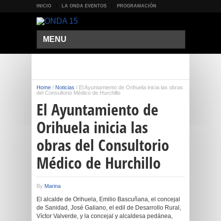
INICIO
LA ONDA EVENTOS
PROGRAMACIÓN
MENU
Home
/
Noticias
/
El Ayuntamiento de Orihuela inicia las obras
del Consultorio Médico de Hurchillo
El Ayuntamiento de
Orihuela inicia las
obras del Consultorio
Médico de Hurchillo
By
Marina
El alcalde de Orihuela, Emilio Bascuñana, el concejal
de Sanidad, José Galiano, el edil de Desarrollo Rural,
Víctor Valverde, y la concejal y alcaldesa pedánea,