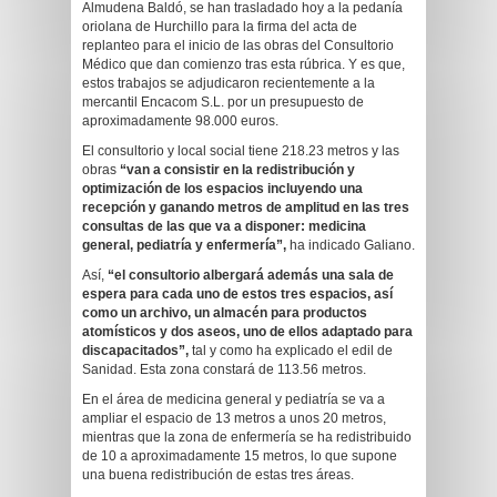
Almudena Baldó, se han trasladado hoy a la pedanía
oriolana de Hurchillo para la firma del acta de
replanteo para el inicio de las obras del Consultorio
Médico que dan comienzo tras esta rúbrica. Y es que,
estos trabajos se adjudicaron recientemente a la
mercantil Encacom S.L. por un presupuesto de
aproximadamente 98.000 euros.
El consultorio y local social tiene 218.23 metros y las
obras
“van a consistir en la redistribución y
optimización de los espacios incluyendo una
recepción y ganando metros de amplitud en las tres
consultas de las que va a disponer: medicina
general, pediatría y enfermería”,
ha indicado Galiano.
Así,
“el consultorio albergará además una sala de
espera para cada uno de estos tres espacios, así
como un archivo, un almacén para productos
atomísticos y dos aseos, uno de ellos adaptado para
discapacitados”,
tal y como ha explicado el edil de
Sanidad. Esta zona constará de 113.56 metros.
En el área de medicina general y pediatría se va a
ampliar el espacio de 13 metros a unos 20 metros,
mientras que la zona de enfermería se ha redistribuido
de 10 a aproximadamente 15 metros, lo que supone
una buena redistribución de estas tres áreas.