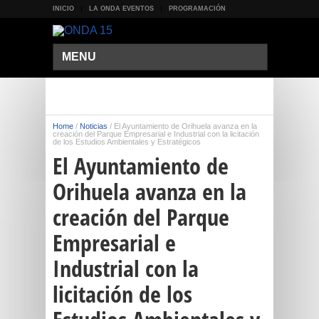
INICIO
LA ONDA EVENTOS
PROGRAMACIÓN
MENU
Home
/
Noticias
/
El Ayuntamiento de Orihuela avanza en la
creación del Parque Empresarial e Industrial con la licitación
de los Estudios Ambientales y Estratégicos
El Ayuntamiento de
Orihuela avanza en la
creación del Parque
Empresarial e
Industrial con la
licitación de los