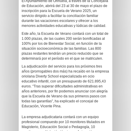
El Ayuntamiento de Orihuela, a través de la Concejalía
de Educación, abrirá del 23 al 30 de mayo el plazo de
inscripción para la Escuela de Verano 2025, un
servicio dirigido a facilitar la conciliación familiar
durante las vacaciones escolares y ofrecer a los
menores actividades educativas y lúdicas de calidad.
Este año, la Escuela de Verano contará con un total de
1.000 plazas, de las cuales 200 serán bonificadas al
100% por los de Bienestar Social, en función de la
situación socioeconómica de las familias. Las 800
plazas restantes tendrán un precio reducido que se
determinará por el período en el que se matriculen.
La adjudicación del servicio para los próximos tres
años (prorrogables dos más) ha recaído en la empresa
oriolana Diverty School especializada en ocio
educativo infantil, con un presupuesto de 621.895,43
euros. “Tras superar dificultades administrativas en
años anteriores, por fin podemos anunciar con alegría
que la Escuela de Verano da sus primeros pasos con
todas las garantías”, ha explicado el concejal de
Educación, Vicente Pina.
La empresa adjudicataria contará con un equipo
profesional compuesto por 10 monitores titulados en
Magisterio, Educación Social o Pedagogía, 10