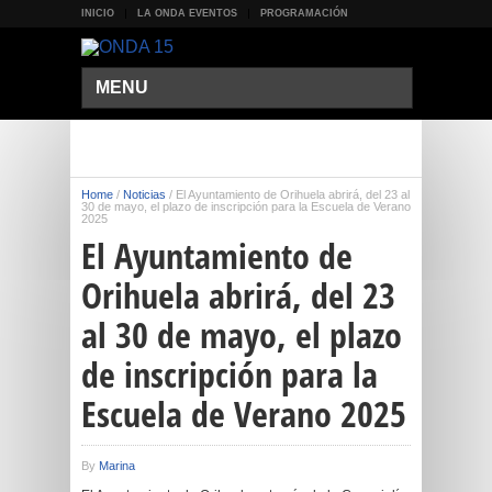
INICIO
LA ONDA EVENTOS
PROGRAMACIÓN
MENU
Home
/
Noticias
/
El Ayuntamiento de Orihuela abrirá, del 23 al
30 de mayo, el plazo de inscripción para la Escuela de Verano
2025
El Ayuntamiento de
Orihuela abrirá, del 23
al 30 de mayo, el plazo
de inscripción para la
Escuela de Verano 2025
By
Marina