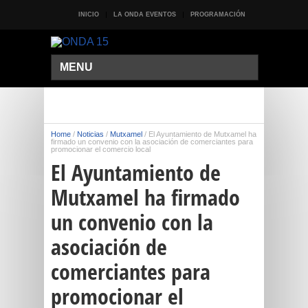
INICIO
LA ONDA EVENTOS
PROGRAMACIÓN
MENU
Home
/
Noticias
/
Mutxamel
/
El Ayuntamiento de Mutxamel ha
firmado un convenio con la asociación de comerciantes para
promocionar el comercio local
El Ayuntamiento de
Mutxamel ha firmado
un convenio con la
asociación de
comerciantes para
promocionar el