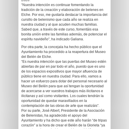
2020.
“Nuestra intención es continuar fomentando la
tradición de la creación y elaboración de belenes en
Elche. Por eso, me gustaría destacar la importancia del
cursillo de belenismo que cada año se realiza en
nuestra ciudad y al que acuden muchas familias.
Sabed que, a través de este curso, fomentáis esa
bonita unión entre las familias además, de potenciar el
espíritu navideño”, ha indicado Galiana.
Por otra parte, la concejala ha hecho público que el
Ayuntamiento ha procedido a la reapertura del Museo
del Belén de Elche.
“Es nuestra intención que las puertas del Museo estén
abiertas de par en par todo el año, puesto que es uno
de los espacios expositivos que mayor afluencia de
público tiene en nuestra ciudad. Para ello, vamos a
hacer un esfuerzo para dotar del personal necesario al
Museo del Belén para que así tengan la oportunidad
de acercarse a ver vuestros trabajos más ilicitanos e
ilicitanas y así como visitantes. Los cuales tendrán la
oportunidad de quedar maravillados en la
contemplación de las obras de arte que realizáis”.
Por su parte, José Albert, Presidente de la Asociación
de Belenistas, ha agradecido el apoyo del
Ayuntamiento y ha dicho que este año harán “de tripas
corazón” a la hora de crear el Belén de la Glorieta “ya