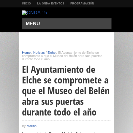
INICIO
LA ONDA EVENTOS
PROGRAMACIÓN
MENU
Home
/
Noticias
/
Elche
/
El Ayuntamiento de Elche se
compromete a que el Museo del Belén abra sus puertas
durante todo el año
El Ayuntamiento de
Elche se compromete a
que el Museo del Belén
abra sus puertas
durante todo el año
By
Marina