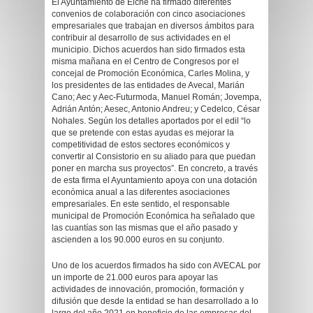
El Ayuntamiento de Elche ha firmado diferentes
convenios de colaboración con cinco asociaciones
empresariales que trabajan en diversos ámbitos para
contribuir al desarrollo de sus actividades en el
municipio. Dichos acuerdos han sido firmados esta
misma mañana en el Centro de Congresos por el
concejal de Promoción Económica, Carles Molina, y
los presidentes de las entidades de Avecal, Marián
Cano; Aec y Aec-Futurmoda, Manuel Román; Jovempa,
Adrián Antón; Aesec, Antonio Andreu; y Cedelco, César
Nohales. Según los detalles aportados por el edil “lo
que se pretende con estas ayudas es mejorar la
competitividad de estos sectores económicos y
convertir al Consistorio en su aliado para que puedan
poner en marcha sus proyectos”. En concreto, a través
de esta firma el Ayuntamiento apoya con una dotación
económica anual a las diferentes asociaciones
empresariales. En este sentido, el responsable
municipal de Promoción Económica ha señalado que
las cuantías son las mismas que el año pasado y
ascienden a los 90.000 euros en su conjunto.
Uno de los acuerdos firmados ha sido con AVECAL por
un importe de 21.000 euros para apoyar las
actividades de innovación, promoción, formación y
difusión que desde la entidad se han desarrollado a lo