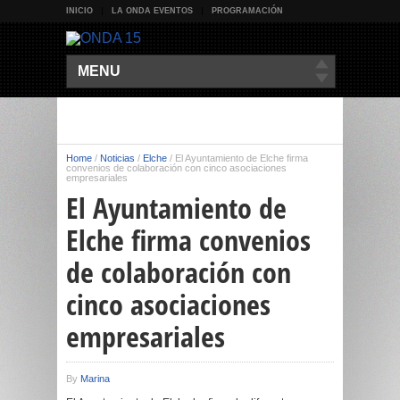
INICIO
LA ONDA EVENTOS
PROGRAMACIÓN
MENU
Home
/
Noticias
/
Elche
/
El Ayuntamiento de Elche firma
convenios de colaboración con cinco asociaciones
empresariales
El Ayuntamiento de
Elche firma convenios
de colaboración con
cinco asociaciones
empresariales
By
Marina