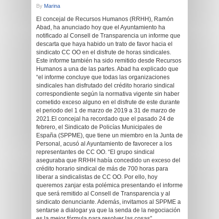
By
Marina
El concejal de Recursos Humanos (RRHH), Ramón
Abad, ha anunciado hoy que el Ayuntamiento ha
notificado al Consell de Transparencia un informe que
descarta que haya habido un trato de favor hacia el
sindicato CC OO en el disfrute de horas sindicales.
Este informe también ha sido remitido desde Recursos
Humanos a una de las partes. Abad ha explicado que
“el informe concluye que todas las organizaciones
sindicales han disfrutado del crédito horario sindical
correspondiente según la normativa vigente sin haber
cometido exceso alguno en el disfrute de este durante
el periodo del 1 de marzo de 2019 a 31 de marzo de
2021.El concejal ha recordado que el pasado 24 de
febrero, el Sindicato de Policías Municipales de
España (SPPME), que tiene un miembro en la Junta de
Personal, acusó al Ayuntamiento de favorecer a los
representantes de CC OO. “El grupo sindical
aseguraba que RRHH había concedido un exceso del
crédito horario sindical de más de 700 horas para
liberar a sindicalistas de CC OO. Por ello, hoy
queremos zanjar esta polémica presentando el informe
que será remitido al Consell de Transparencia y al
sindicato denunciante. Además, invitamos al SPPME a
sentarse a dialogar ya que la senda de la negociación
es la mejor fórmula para resolver las cosas”.