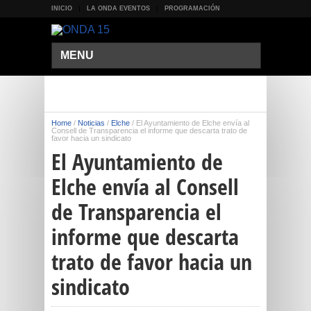
INICIO
LA ONDA EVENTOS
PROGRAMACIÓN
MENU
Home
/
Noticias
/
Elche
/
El Ayuntamiento de Elche envía al
Consell de Transparencia el informe que descarta trato de
favor hacia un sindicato
El Ayuntamiento de
Elche envía al Consell
de Transparencia el
informe que descarta
trato de favor hacia un
sindicato