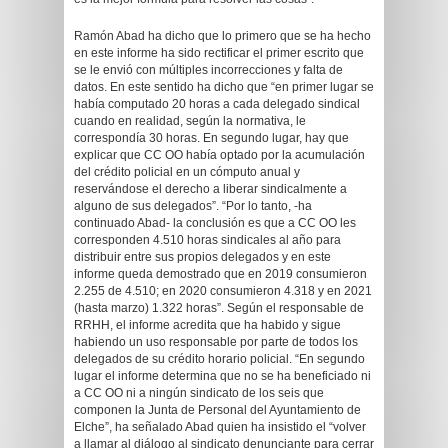
Ramón Abad ha dicho que lo primero que se ha hecho
en este informe ha sido rectificar el primer escrito que
se le envió con múltiples incorrecciones y falta de
datos. En este sentido ha dicho que “en primer lugar se
había computado 20 horas a cada delegado sindical
cuando en realidad, según la normativa, le
correspondía 30 horas. En segundo lugar, hay que
explicar que CC OO había optado por la acumulación
del crédito policial en un cómputo anual y
reservándose el derecho a liberar sindicalmente a
alguno de sus delegados”. “Por lo tanto, -ha
continuado Abad- la conclusión es que a CC OO les
corresponden 4.510 horas sindicales al año para
distribuir entre sus propios delegados y en este
informe queda demostrado que en 2019 consumieron
2.255 de 4.510; en 2020 consumieron 4.318 y en 2021
(hasta marzo) 1.322 horas”. Según el responsable de
RRHH, el informe acredita que ha habido y sigue
habiendo un uso responsable por parte de todos los
delegados de su crédito horario policial. “En segundo
lugar el informe determina que no se ha beneficiado ni
a CC OO ni a ningún sindicato de los seis que
componen la Junta de Personal del Ayuntamiento de
Elche”, ha señalado Abad quien ha insistido el “volver
a llamar al diálogo al sindicato denunciante para cerrar