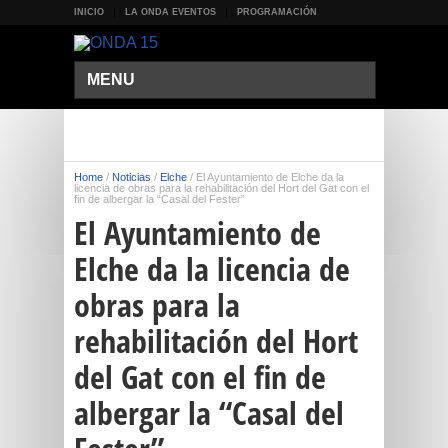
INICIO
LA ONDA EVENTOS
PROGRAMACIÓN
MENU
Home
/
Noticias
/
Elche
/
El Ayuntamiento de Elche da la
licencia de obras para la rehabilitación del Hort del Gat con el
fin de albergar la “Casal del Fester”
El Ayuntamiento de
Elche da la licencia de
obras para la
rehabilitación del Hort
del Gat con el fin de
albergar la “Casal del