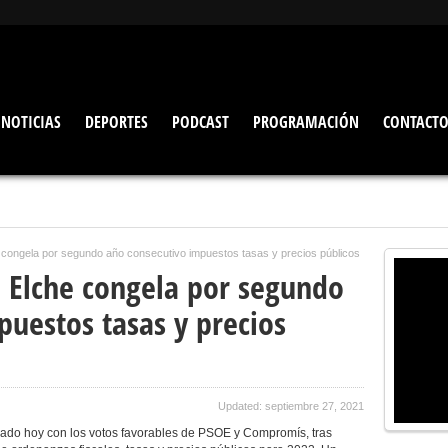
NOTICIAS
DEPORTES
PODCAST
PROGRAMACIÓN
CONTACT
 congela por segundo año consecutivo impuestos tasas y precios públicos
 Elche congela por segundo
puestos tasas y precios
Updated: septiembre 27, 2021
bado hoy con los votos favorables de PSOE y Compromís, tras