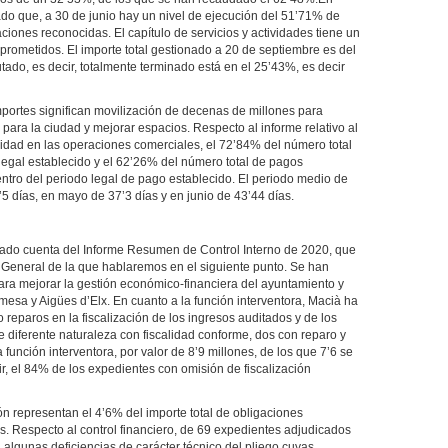
o que, a 30 de junio hay un nivel de ejecución del 51’71% de
ones reconocidas. El capítulo de servicios y actividades tiene un
rometidos. El importe total gestionado a 20 de septiembre es del
utado, es decir, totalmente terminado está en el 25’43%, es decir
portes significan movilización de decenas de millones para
 para la ciudad y mejorar espacios. Respecto al informe relativo al
idad en las operaciones comerciales, el 72’84% del número total
legal establecido y el 62’26% del número total de pagos
entro del periodo legal de pago establecido. El periodo medio de
5 días, en mayo de 37’3 días y en junio de 43’44 días.
dado cuenta del Informe Resumen de Control Interno de 2020, que
General de la que hablaremos en el siguiente punto. Se han
para mejorar la gestión económico-financiera del ayuntamiento y
imesa y Aigües d’Elx. En cuanto a la función interventora, Macià ha
reparos en la fiscalización de los ingresos auditados y de los
e diferente naturaleza con fiscalidad conforme, dos con reparo y
 función interventora, por valor de 8’9 millones, de los que 7’6 se
ir, el 84% de los expedientes con omisión de fiscalización
ón representan el 4’6% del importe total de obligaciones
os. Respecto al control financiero, de 69 expedientes adjudicados
algunas deficiencias de carácter técnico del pliego cuyas