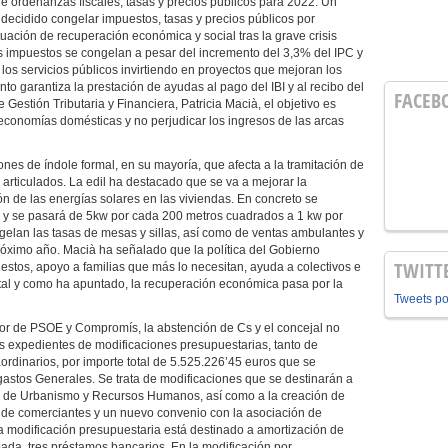
e ordenanzas fiscales, tasas y precios públicos para 2022. Un
decidido congelar impuestos, tasas y precios públicos por
uación de recuperación económica y social tras la grave crisis
 impuestos se congelan a pesar del incremento del 3,3% del IPC y
los servicios públicos invirtiendo en proyectos que mejoran los
nto garantiza la prestación de ayudas al pago del IBI y al recibo del
FACEB
Gestión Tributaria y Financiera, Patricia Macià, el objetivo es
 economías domésticas y no perjudicar los ingresos de las arcas
ones de índole formal, en su mayoría, que afecta a la tramitación de
 articulados. La edil ha destacado que se va a mejorar la
ión de las energías solares en las viviendas. En concreto se
do y se pasará de 5kw por cada 200 metros cuadrados a 1 kw por
elan las tasas de mesas y sillas, así como de ventas ambulantes y
róximo año. Macià ha señalado que la política del Gobierno
TWITT
stos, apoyo a familias que más lo necesitan, ayuda a colectivos e
 tal y como ha apuntado, la recuperación económica pasa por la
Tweets p
vor de PSOE y Compromís, la abstención de Cs y el concejal no
dos expedientes de modificaciones presupuestarias, tanto de
ordinarios, por importe total de 5.525.226’45 euros que se
astos Generales. Se trata de modificaciones que se destinarán a
, de Urbanismo y Recursos Humanos, así como a la creación de
s de comerciantes y un nuevo convenio con la asociación de
la modificación presupuestaria está destinado a amortización de
pada, tres préstamos bancarios. En la modificación por