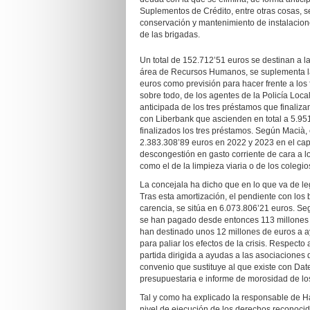
Suplementos de Crédito, entre otras cosas, s
conservación y mantenimiento de instalacione
de las brigadas.
Un total de 152.712’51 euros se destinan a l
área de Recursos Humanos, se suplementa la 
euros como previsión para hacer frente a los 
sobre todo, de los agentes de la Policía Loc
anticipada de los tres préstamos que finaliz
con Liberbank que ascienden en total a 5.951
finalizados los tres préstamos. Según Macià,
2.383.308’89 euros en 2022 y 2023 en el capí
descongestión en gasto corriente de cara a lo
como el de la limpieza viaria o de los colegio
La concejala ha dicho que en lo que va de le
Tras esta amortización, el pendiente con los
carencia, se sitúa en 6.073.806’21 euros. Se
se han pagado desde entonces 113 millones de
han destinado unos 12 millones de euros a a
para paliar los efectos de la crisis. Respecto
partida dirigida a ayudas a las asociaciones
convenio que sustituye al que existe con Dat
presupuestaria e informe de morosidad de los
Tal y como ha explicado la responsable de H
nivel de ejecución de los derechos reconoc