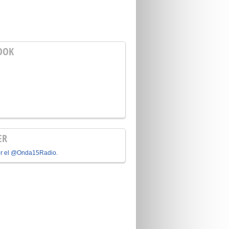
OOK
ER
or el @Onda15Radio.