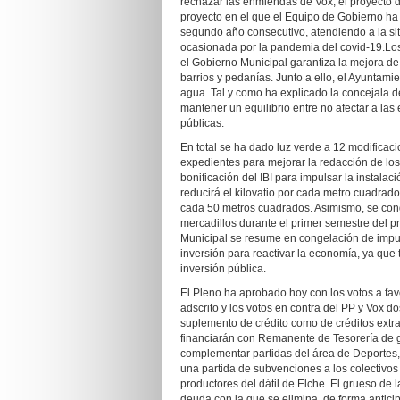
rechazar las enmiendas de Vox, el proyecto d
proyecto en el que el Equipo de Gobierno ha 
segundo año consecutivo, atendiendo a la sit
ocasionada por la pandemia del covid-19.Los
el Gobierno Municipal garantiza la mejora de 
barrios y pedanías. Junto a ello, el Ayuntamie
agua. Tal y como ha explicado la concejala de 
mantener un equilibrio entre no afectar a las
públicas.
En total se ha dado luz verde a 12 modificaci
expedientes para mejorar la redacción de los
bonificación del IBI para impulsar la instalac
reducirá el kilovatio por cada metro cuadra
cada 50 metros cuadrados. Asimismo, se cong
mercadillos durante el primer semestre del p
Municipal se resume en congelación de impue
inversión para reactivar la economía, ya que
inversión pública.
El Pleno ha aprobado hoy con los votos a fa
adscrito y los votos en contra del PP y Vox 
suplemento de crédito como de créditos extra
financiarán con Remanente de Tesorería de g
complementar partidas del área de Deportes
una partida de subvenciones a los colectivo
productores del dátil de Elche. El grueso de 
deuda con la que se elimina, de forma antici