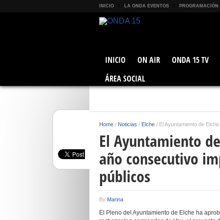
INICIO
LA ONDA EVENTOS
PROGRAMACIÓN
INICIO
ON AIR
ONDA 15 TV
ÁREA SOCIAL
Home
/
Noticias
/
Elche
/
El Ayuntamiento de Elche
El Ayuntamiento de
año consecutivo im
públicos
By
Marina
El Pleno del Ayuntamiento de Elche ha apro