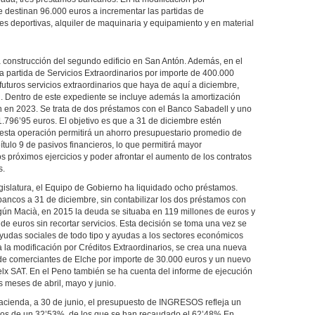
e destinan 96.000 euros a incrementar las partidas de
s deportivas, alquiler de maquinaria y equipamiento y en material
a construcción del segundo edificio en San Antón. Además, en el
partida de Servicios Extraordinarios por importe de 400.000
futuros servicios extraordinarios que haya de aquí a diciembre,
al. Dentro de este expediente se incluye además la amortización
an en 2023. Se trata de dos préstamos con el Banco Sabadell y uno
.796’95 euros. El objetivo es que a 31 de diciembre estén
 esta operación permitirá un ahorro presupuestario promedio de
tulo 9 de pasivos financieros, lo que permitirá mayor
s próximos ejercicios y poder afrontar el aumento de los contratos
s.
gislatura, el Equipo de Gobierno ha liquidado ocho préstamos.
 bancos a 31 de diciembre, sin contabilizar los dos préstamos con
gún Macià, en 2015 la deuda se situaba en 119 millones de euros y
 euros sin recortar servicios. Esta decisión se toma una vez se
yudas sociales de todo tipo y ayudas a los sectores económicos
 a la modificación por Créditos Extraordinarios, se crea una nueva
 de comerciantes de Elche por importe de 30.000 euros y un nuevo
elx SAT. En el Peno también se ha cuenta del informe de ejecución
 meses de abril, mayo y junio.
acienda, a 30 de junio, el presupuesto de INGRESOS refleja un
idos de un 32’53%, de los que se han recaudado el 62’48%.En