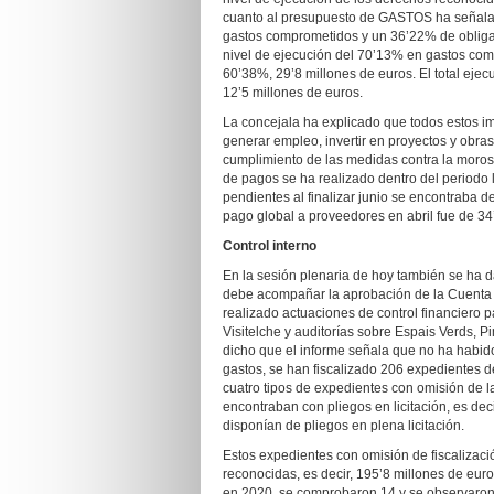
cuanto al presupuesto de GASTOS ha señalad
gastos comprometidos y un 36’22% de obligaci
nivel de ejecución del 70’13% en gastos comp
60’38%, 29’8 millones de euros. El total ejec
12’5 millones de euros.
La concejala ha explicado que todos estos im
generar empleo, invertir en proyectos y obras
cumplimiento de las medidas contra la moros
de pagos se ha realizado dentro del periodo 
pendientes al finalizar junio se encontraba d
pago global a proveedores en abril fue de 34’
Control interno
En la sesión plenaria de hoy también se ha 
debe acompañar la aprobación de la Cuenta 
realizado actuaciones de control financiero 
Visitelche y auditorías sobre Espais Verds, P
dicho que el informe señala que no ha habido 
gastos, se han fiscalizado 206 expedientes d
cuatro tipos de expedientes con omisión de la
encontraban con pliegos en licitación, es dec
disponían de pliegos en plena licitación.
Estos expedientes con omisión de fiscalizaci
reconocidas, es decir, 195’8 millones de eur
en 2020, se comprobaron 14 y se observaron 