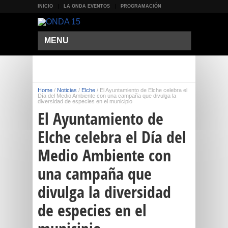
INICIO
LA ONDA EVENTOS
PROGRAMACIÓN
MENU
Home
/
Noticias
/
Elche
/
El Ayuntamiento de Elche celebra el
Día del Medio Ambiente con una campaña que divulga la
diversidad de especies en el municipio
El Ayuntamiento de
Elche celebra el Día del
Medio Ambiente con
una campaña que
divulga la diversidad
de especies en el