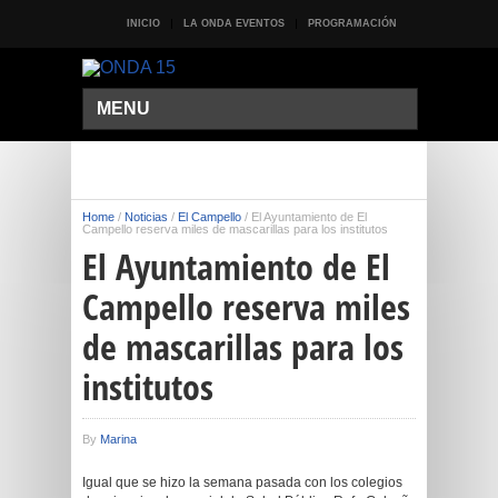
INICIO
LA ONDA EVENTOS
PROGRAMACIÓN
MENU
Home
/
Noticias
/
El Campello
/
El Ayuntamiento de El
Campello reserva miles de mascarillas para los institutos
El Ayuntamiento de El
Campello reserva miles
de mascarillas para los
institutos
By
Marina
Igual que se hizo la semana pasada con los colegios