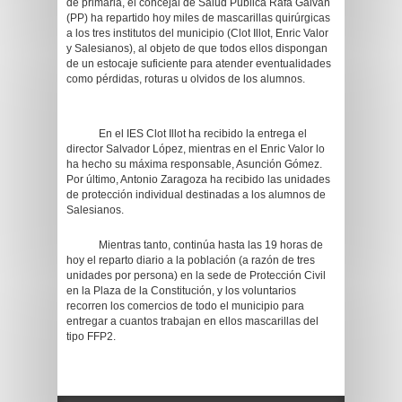
de primaria, el concejal de Salud Pública Rafa Galvañ
(PP) ha repartido hoy miles de mascarillas quirúrgicas
a los tres institutos del municipio (Clot Illot, Enric Valor
y Salesianos), al objeto de que todos ellos dispongan
de un estocaje suficiente para atender eventualidades
como pérdidas, roturas u olvidos de los alumnos.
En el IES Clot Illot ha recibido la entrega el
director Salvador López, mientras en el Enric Valor lo
ha hecho su máxima responsable, Asunción Gómez.
Por último, Antonio Zaragoza ha recibido las unidades
de protección individual destinadas a los alumnos de
Salesianos.
Mientras tanto, continúa hasta las 19 horas de
hoy el reparto diario a la población (a razón de tres
unidades por persona) en la sede de Protección Civil
en la Plaza de la Constitución, y los voluntarios
recorren los comercios de todo el municipio para
entregar a cuantos trabajan en ellos mascarillas del
tipo FFP2.