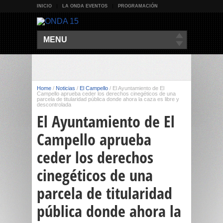
INICIO
LA ONDA EVENTOS
PROGRAMACIÓN
MENU
Home
/
Noticias
/
El Campello
/
El Ayuntamiento de El
Campello aprueba ceder los derechos cinegéticos de una
parcela de titularidad pública donde ahora la caza es libre y
descontrolada
El Ayuntamiento de El
Campello aprueba
ceder los derechos
cinegéticos de una
parcela de titularidad
pública donde ahora la