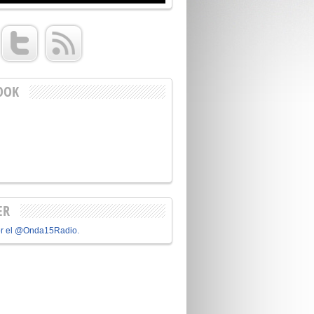
OOK
ER
or el @Onda15Radio.