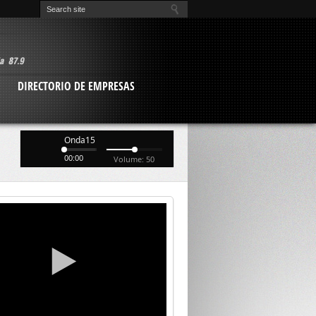
O
DIRECTORIO DE EMPRESAS
Onda15
00:00
Volume: 50