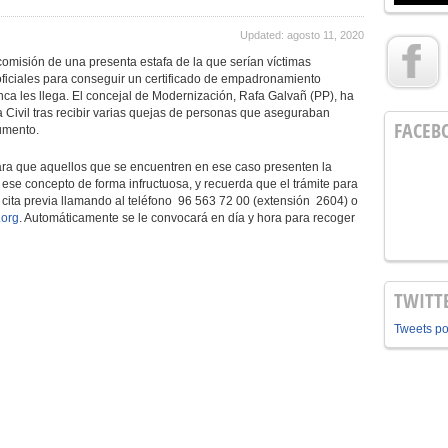
Updated: agosto 11, 2020
comisión de una presenta estafa de la que serían víctimas
iciales para conseguir un certificado de empadronamiento
nca les llega. El concejal de Modernización, Rafa Galvañ (PP), ha
 Civil tras recibir varias quejas de personas que aseguraban
FACEB
umento.
para que aquellos que se encuentren en ese caso presenten la
ese concepto de forma infructuosa, y recuerda que el trámite para
r cita previa llamando al teléfono 96 563 72 00 (extensión 2604) o
.org
. Automáticamente se le convocará en día y hora para recoger
TWITT
Tweets p