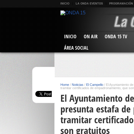
INICIO
LA ONDA EVENTOS
PROGRAMACIÓN
INICIO
ON AIR
ONDA 15 TV
ÁREA SOCIAL
Home
/
Noticias
/
El Campello
/
El Ayuntamiento de
tramitar certificados de empadronamiento, que son
El Ayuntamiento de
presunta estafa de
tramitar certifica
son gratuitos