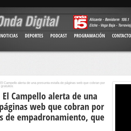
NOTICIAS
DEPORTES
PODCAST
PROGRAMACIÓN
CONTACT
 El Campello alerta de una presunta estafa de páginas web que cobran por
 gratuitos
 El Campello alerta de una
 páginas web que cobran por
dos de empadronamiento, que