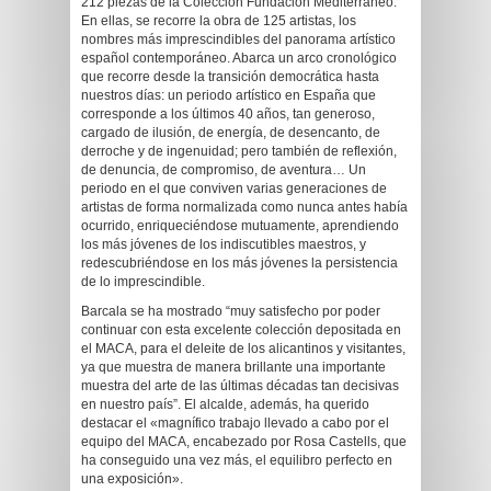
212 piezas de la Colección Fundación Mediterráneo.
En ellas, se recorre la obra de 125 artistas, los
nombres más imprescindibles del panorama artístico
español contemporáneo. Abarca un arco cronológico
que recorre desde la transición democrática hasta
nuestros días: un periodo artístico en España que
corresponde a los últimos 40 años, tan generoso,
cargado de ilusión, de energía, de desencanto, de
derroche y de ingenuidad; pero también de reflexión,
de denuncia, de compromiso, de aventura… Un
periodo en el que conviven varias generaciones de
artistas de forma normalizada como nunca antes había
ocurrido, enriqueciéndose mutuamente, aprendiendo
los más jóvenes de los indiscutibles maestros, y
redescubriéndose en los más jóvenes la persistencia
de lo imprescindible.
Barcala se ha mostrado “muy satisfecho por poder
continuar con esta excelente colección depositada en
el MACA, para el deleite de los alicantinos y visitantes,
ya que muestra de manera brillante una importante
muestra del arte de las últimas décadas tan decisivas
en nuestro país”. El alcalde, además, ha querido
destacar el «magnífico trabajo llevado a cabo por el
equipo del MACA, encabezado por Rosa Castells, que
ha conseguido una vez más, el equilibro perfecto en
una exposición».