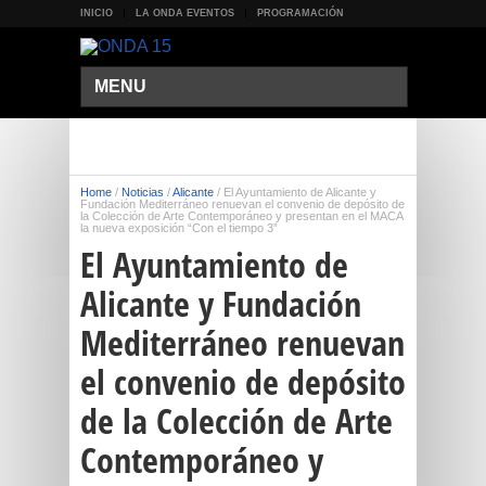
INICIO
LA ONDA EVENTOS
PROGRAMACIÓN
MENU
Home
/
Noticias
/
Alicante
/
El Ayuntamiento de Alicante y
Fundación Mediterráneo renuevan el convenio de depósito de
la Colección de Arte Contemporáneo y presentan en el MACA
la nueva exposición “Con el tiempo 3”
El Ayuntamiento de
Alicante y Fundación
Mediterráneo renuevan
el convenio de depósito
de la Colección de Arte
Contemporáneo y