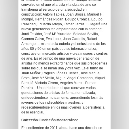
convulso en el que el artista y la obra de arte se
transforma al servicio de una sociedad en
construcción: Antoni Tàpies, Joan Brossa, Manuel H.
Mompó, Hernández Pijoan, Equipo Crónica, Equipo
Realidad, Eduardo Arroyo, Esther Ferrer… Llegará una
nueva generación tan emparentada con la anterior:
Jordi Teixidor, José Mª Yturralde, Soledad Sevilla,
Carmen Calvo, Eva Lootz, Joan Cardells, Rafael
Armengol… mientras la euforia y el entusiasmo de los
años 80 y 90 en un país que se internacionaliza,
construye un mercado artístico y crea museos y centros
de arte. Es el tiempo de una nueva generación de
artistas no menos extraordinarios que sus precedentes
sobre los que se miran una y otra vez. Es el turno de
Juan Muñoz, Rogelio López Cuenca, José Manuel
Broto, José Mª Sicilia, Miguel Angel Campano, Miquel
Barceló, Victoria Civera, Ángeles Marco, Pamen
Pereira… Un periodo en el que conviven varias
generaciones de artistas de forma normalizada,
enriqueciéndose mutuamente, aprendiendo los más
jóvenes de los indiscutibles maestros, y
redescubriéndose en los más jóvenes la persistencia
de lo esencial.
Colección Fundación Mediterráneo
En septiembre de 2011, ahora hace una década, se