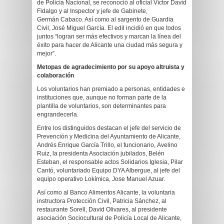
de Policía Nacional, se reconoció al oficial Víctor David
Fidalgo y al Inspector y jefe de Gabinete,
Germán Cabaco. Así como al sargento de Guardia
Civil, José Miguel García. El edil incidió en que todos
juntos “logran ser más efectivos y marcan la línea del
éxito para hacer de Alicante una ciudad más segura y
mejor”.
Metopas de agradecimiento por su apoyo altruista y
colaboración
Los voluntarios han premiado a personas, entidades e
instituciones que, aunque no forman parte de la
plantilla de voluntarios, son determinantes para
engrandecerla.
Entre los distinguidos destacan el jefe del servicio de
Prevención y Medicina del Ayuntamiento de Alicante,
Andrés Enrique García Trillo, el funcionario, Avelino
Ruiz, la presidenta Asociación jubilados, Belén
Esteban, el responsable actos Solidarios Iglesia, Pilar
Cantó, voluntariado Equipo DYA Albergue, al jefe del
equipo operativo Lokímica, Jose Manuel Azuar.
Así como al Banco Alimentos Alicante, la voluntaria
instructora Protección Civil, Patricia Sánchez, al
restaurante Sorell, David Olivares, al presidente
asociación Sociocultural de Policía Local de Alicante,