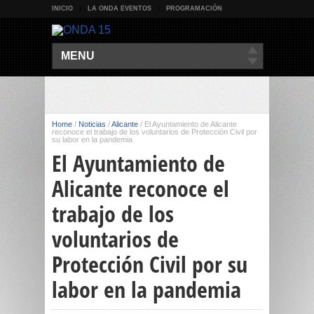
INICIO
LA ONDA EVENTOS
PROGRAMACIÓN
MENU
Home
/
Noticias
/
Alicante
/
El Ayuntamiento de Alicante
reconoce el trabajo de los voluntarios de Protección Civil por
su labor en la pandemia
El Ayuntamiento de
Alicante reconoce el
trabajo de los
voluntarios de
Protección Civil por su
labor en la pandemia