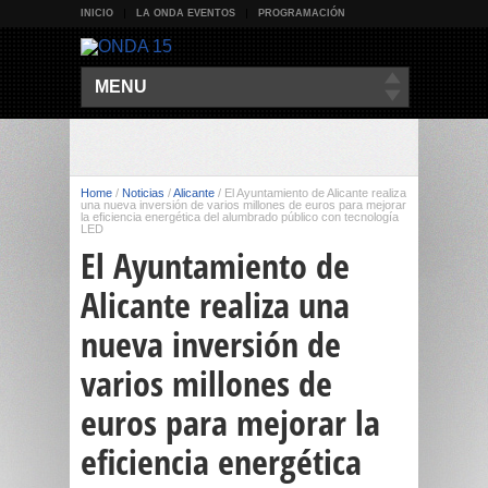
INICIO
LA ONDA EVENTOS
PROGRAMACIÓN
MENU
Home
/
Noticias
/
Alicante
/
El Ayuntamiento de Alicante realiza
una nueva inversión de varios millones de euros para mejorar
la eficiencia energética del alumbrado público con tecnología
LED
El Ayuntamiento de
Alicante realiza una
nueva inversión de
varios millones de
euros para mejorar la
eficiencia energética