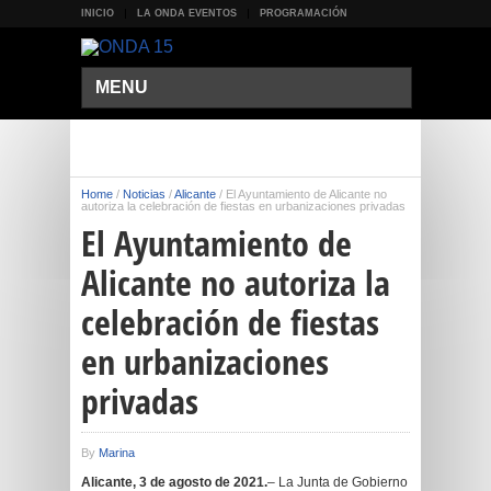
INICIO
LA ONDA EVENTOS
PROGRAMACIÓN
MENU
Home
/
Noticias
/
Alicante
/
El Ayuntamiento de Alicante no
autoriza la celebración de fiestas en urbanizaciones privadas
El Ayuntamiento de
Alicante no autoriza la
celebración de fiestas
en urbanizaciones
privadas
By
Marina
Alicante, 3 de agosto de 2021.
– La Junta de Gobierno