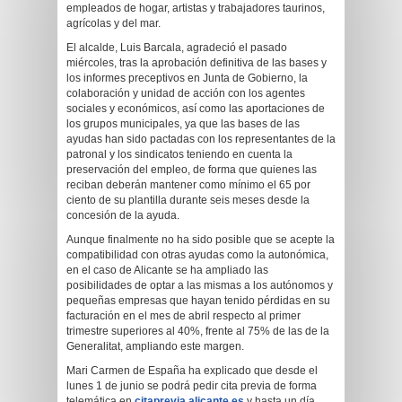
empleados de hogar, artistas y trabajadores taurinos,
agrícolas y del mar.
El alcalde, Luis Barcala, agradeció el pasado
miércoles, tras la aprobación definitiva de las bases y
los informes preceptivos en Junta de Gobierno, la
colaboración y unidad de acción con los agentes
sociales y económicos, así como las aportaciones de
los grupos municipales, ya que las bases de las
ayudas han sido pactadas con los representantes de la
patronal y los sindicatos teniendo en cuenta la
preservación del empleo, de forma que quienes las
reciban deberán mantener como mínimo el 65 por
ciento de su plantilla durante seis meses desde la
concesión de la ayuda.
Aunque finalmente no ha sido posible que se acepte la
compatibilidad con otras ayudas como la autonómica,
en el caso de Alicante se ha ampliado las
posibilidades de optar a las mismas a los autónomos y
pequeñas empresas que hayan tenido pérdidas en su
facturación en el mes de abril respecto al primer
trimestre superiores al 40%, frente al 75% de las de la
Generalitat, ampliando este margen.
Mari Carmen de España ha explicado que desde el
lunes 1 de junio se podrá pedir cita previa de forma
telemática en
citaprevia.alicante.es
y hasta un día