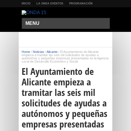
INICIO
LA ONDA EVENTOS
PROGRAMACIÓN
MENU
Home
/
Noticias
/
Alicante
/
El Ayuntamiento de Alicante
empieza a tramitar las seis mil solicitudes de ayudas a
autónomos y pequeñas empresas presentadas en la Agencia
Local de Desarrollo Económico y Social
El Ayuntamiento de
Alicante empieza a
tramitar las seis mil
solicitudes de ayudas a
autónomos y pequeñas
empresas presentadas